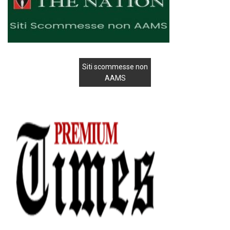
Siti scommesse non
AAMS