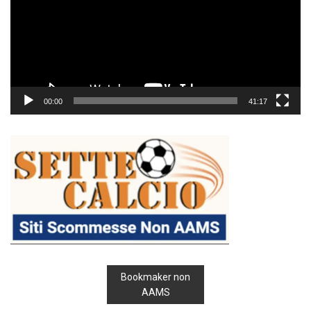
00:00
41:17
Bookmaker non
AAMS