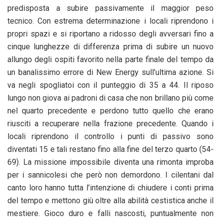
predisposta a subire passivamente il maggior peso
tecnico. Con estrema determinazione i locali riprendono i
propri spazi e si riportano a ridosso degli avversari fino a
cinque lunghezze di differenza prima di subire un nuovo
allungo degli ospiti favorito nella parte finale del tempo da
un banalissimo errore di New Energy sull’ultima azione. Si
va negli spogliatoi con il punteggio di 35 a 44. Il riposo
lungo non giova ai padroni di casa che non brillano più come
nel quarto precedente e perdono tutto quello che erano
riusciti a recuperare nella frazione precedente. Quando i
locali riprendono il controllo i punti di passivo sono
diventati 15 e tali restano fino alla fine del terzo quarto (54-
69). La missione impossibile diventa una rimonta improba
per i sannicolesi che però non demordono. I cilentani dal
canto loro hanno tutta l’intenzione di chiudere i conti prima
del tempo e mettono giù oltre alla abilità cestistica anche il
mestiere. Gioco duro e falli nascosti, puntualmente non