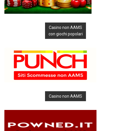
Casino non AAMS
con giochi popolari
Casino non AAMS