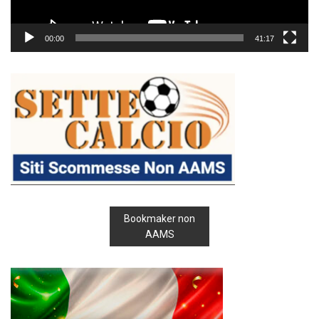
00:00
41:17
Bookmaker non
AAMS