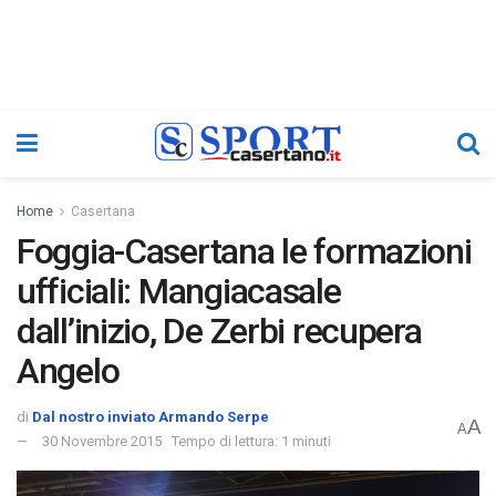
Home
Casertana
Foggia-Casertana le formazioni
ufficiali: Mangiacasale
dall’inizio, De Zerbi recupera
Angelo
di
Dal nostro inviato Armando Serpe
A
A
30 Novembre 2015
Tempo di lettura: 1 minuti