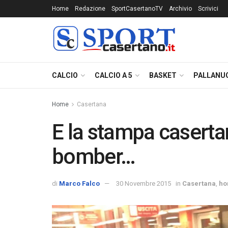
Home
Redazione
SportCasertanoTV
Archivio
Scrivici
CALCIO
CALCIO A 5
BASKET
PALLANU
Home
Casertana
E la stampa caserta
bomber…
di
Marco Falco
30 Novembre 2015
in
Casertana
,
ho