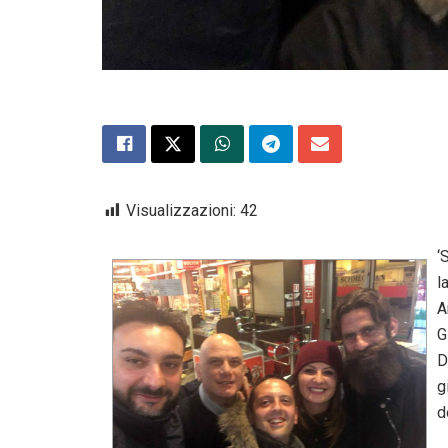
Visualizzazioni:
42
‘
l
A
G
D
g
d