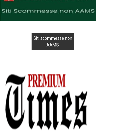
Siti scommesse non
AAMS