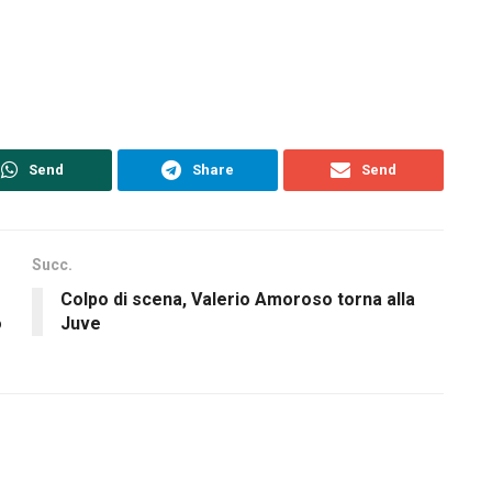
Send
Share
Send
Succ.
Colpo di scena, Valerio Amoroso torna alla
o
Juve