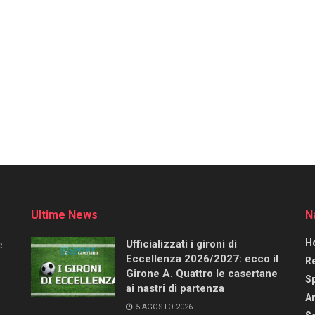
Ultime News
N
H
Ufficializzati i gironi di
e
Eccellenza 2026/2027: ecco il
R
Girone A. Quattro le casertane
S
ai nastri di partenza
Ar
5 AGOSTO 2026