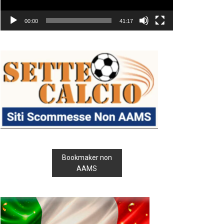
00:00
41:17
Bookmaker non
AAMS