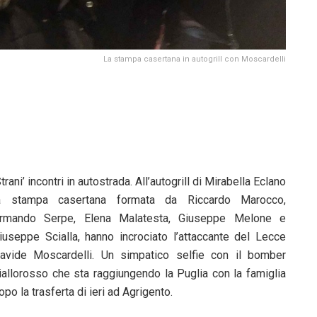
La stampa casertana in autogrill con Moscardelli
Strani’ incontri in autostrada. All’autogrill di Mirabella Eclano
a stampa casertana formata da Riccardo Marocco,
rmando Serpe, Elena Malatesta, Giuseppe Melone e
iuseppe Scialla, hanno incrociato l’attaccante del Lecce
avide Moscardelli. Un simpatico selfie con il bomber
iallorosso che sta raggiungendo la Puglia con la famiglia
opo la trasferta di ieri ad Agrigento.