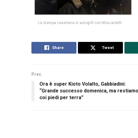
La stampa casertana in autogrill con Moscardelli
Share
Tweet
Prec.
Ora è super Kioto Volalto, Gabbiadini:
“Grande successo domenica, ma restiam
coi piedi per terra”