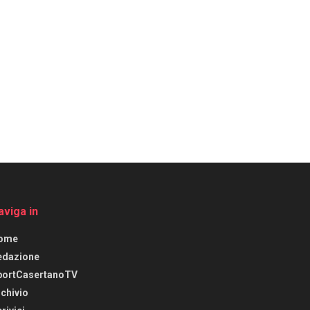
aviga in
ome
edazione
portCasertanoTV
chivio