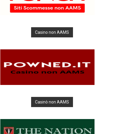
Casino non AAMS
Casinò non AAMS