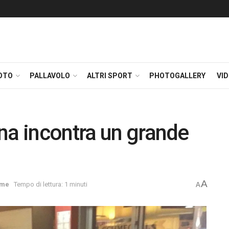
OTO
PALLAVOLO
ALTRI SPORT
PHOTOGALLERY
VI
na incontra un grande
A
me
Tempo di lettura: 1 minuti
A