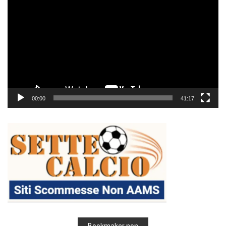
Player
00:00
41:17
Bookmaker non