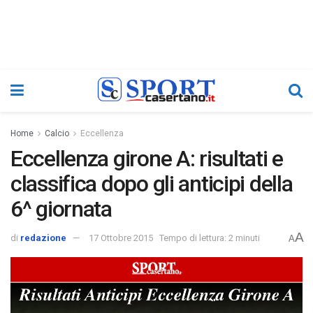
Home
Calcio
Eccellenza
Eccellenza girone A: risultati e
classifica dopo gli anticipi della
6^ giornata
A
di
redazione
17 Ottobre 2015
Tempo di lettura: 2 minuti
A