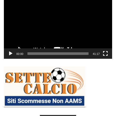
Video
Player
00:00
41:17