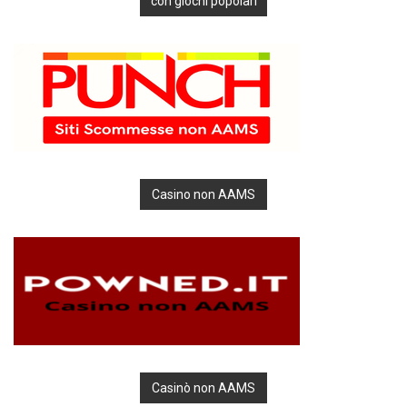
con giochi popolari
Casino non AAMS
Casinò non AAMS