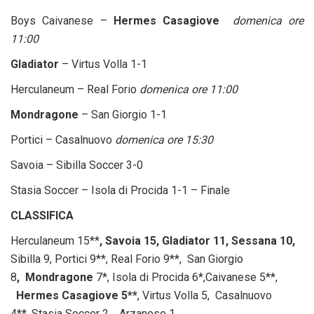
Boys Caivanese –
Hermes Casagiove
domenica ore
11:00
Gladiator
– Virtus Volla 1-1
Herculaneum – Real Forio
domenica ore 11:00
Mondragone
– San Giorgio 1-1
Portici – Casalnuovo
domenica ore 15:30
Savoia – Sibilla Soccer 3-0
Stasia Soccer – Isola di Procida 1-1 – Finale
CLASSIFICA
Herculaneum 15**
, Savoia 15, Gladiator 11, Sessana 10,
Sibilla 9, Portici 9**, Real Forio 9**, San Giorgio
8
,
Mondragone
7*, Isola di Procida 6*,Caivanese 5**,
Hermes Casagiove
5**
, Virtus Volla 5, Casalnuovo
4**, Stasia Soccer 2, Arzanese 1.