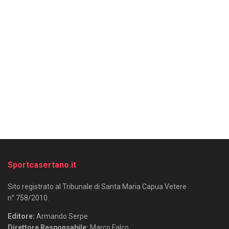
Sportcasertano.it
Sito registrato al Tribunale di Santa Maria Capua Vetere
n° 758/2010.
Editore:
Armando Serpe
Direttore Responsabile:
Marco Falco