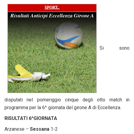
Si sono
disputati nel pomeriggio cinque degli otto match in
programma per la 6^ giornata del girone A di Eccellenza.
RISULTATI 6^GIORNATA
Arzanese –
Sessana
1-2