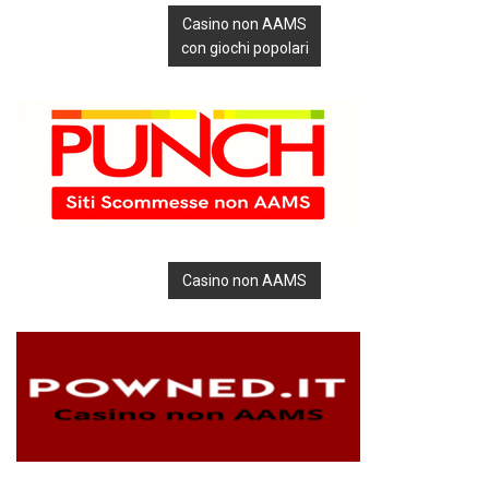
Casino non AAMS
con giochi popolari
Casino non AAMS