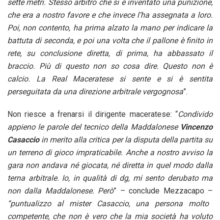
sette metri. Stesso arbitro che si è inventato una punizione,
che era a nostro favore e che invece l’ha assegnata a loro.
Poi, non contento, ha prima alzato la mano per indicare la
battuta di seconda, e poi una volta che il pallone è finito in
rete, su conclusione diretta, di prima, ha abbassato il
braccio. Più di questo non so cosa dire. Questo non è
calcio. La Real Maceratese si sente e si è sentita
perseguitata da una direzione arbitrale vergognosa
”.
Non riesce a frenarsi il dirigente maceratese: “
Condivido
appieno le parole del tecnico della Maddalonese
Vincenzo
Casaccio
in merito alla critica per la disputa della partita su
un terreno di gioco impraticabile. Anche a nostro avviso la
gara non andava né giocata, né diretta in quel modo dalla
terna arbitrale. Io, in qualità di dg, mi sento derubato ma
non dalla Maddalonese. Però
” – conclude Mezzacapo –
“puntualizzo al mister Casaccio, una persona molto
competente, che non è vero che la mia società ha voluto