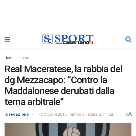
Home
home
Real Maceratese, la rabbia del
dg Mezzacapo: “Contro la
Maddalonese derubati dalla
terna arbitrale”
A
di
redazione
13 Ottobre 2015
Tempo di lettura: 2 minuti
A