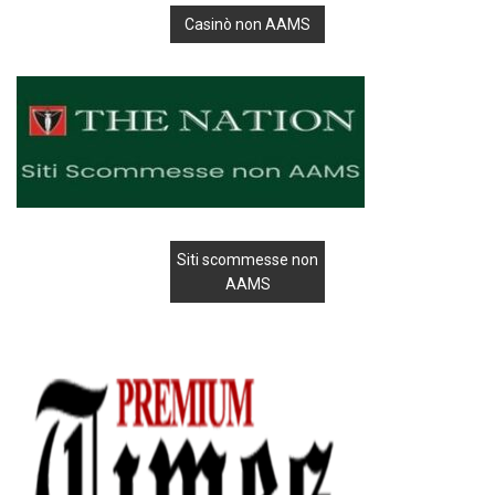
Casinò non AAMS
Siti scommesse non
AAMS