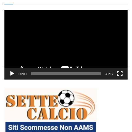
Video
Player
00:00
41:17