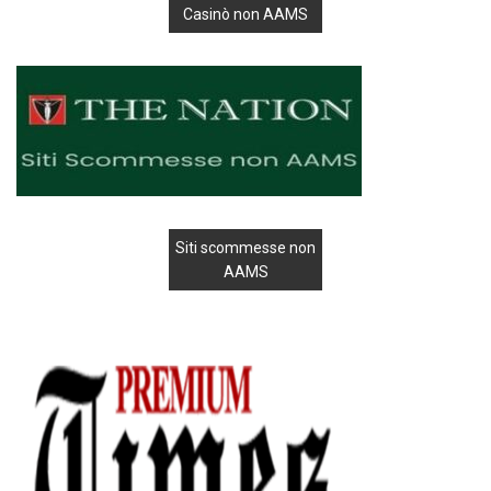
Casinò non AAMS
Siti scommesse non
AAMS