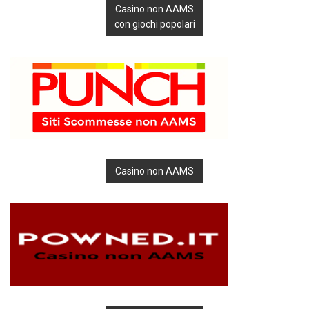
Casino non AAMS
con giochi popolari
Casino non AAMS