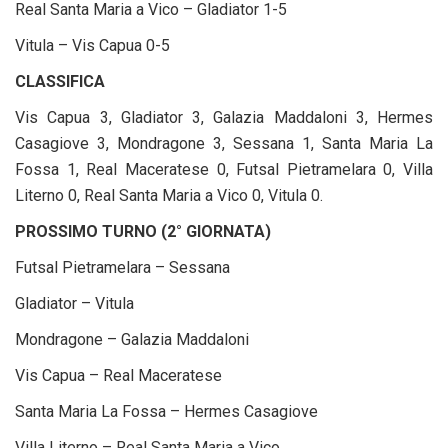
Real Santa Maria a Vico – Gladiator 1-5
Vitula – Vis Capua 0-5
CLASSIFICA
Vis Capua 3, Gladiator 3, Galazia Maddaloni 3, Hermes
Casagiove 3, Mondragone 3, Sessana 1, Santa Maria La
Fossa 1, Real Maceratese 0, Futsal Pietramelara 0, Villa
Literno 0, Real Santa Maria a Vico 0, Vitula 0.
PROSSIMO TURNO (2° GIORNATA)
Futsal Pietramelara – Sessana
Gladiator – Vitula
Mondragone – Galazia Maddaloni
Vis Capua – Real Maceratese
Santa Maria La Fossa – Hermes Casagiove
Villa Literno – Real Santa Maria a Vico