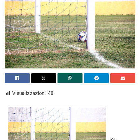
Visualizzazioni:
48
Ieri