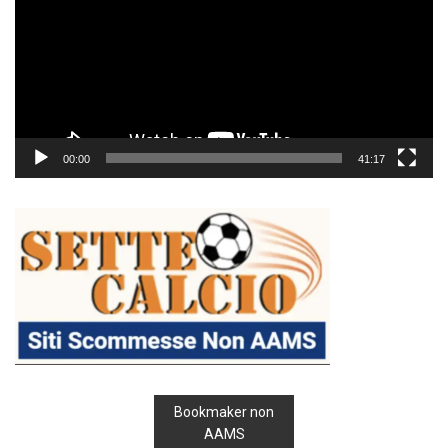
00:00
41:17
Bookmaker non
AAMS