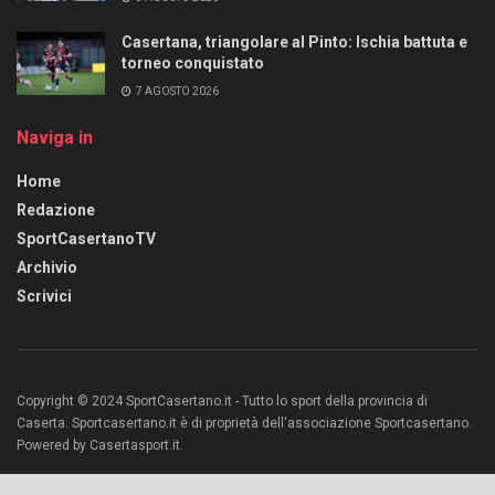
Casertana, triangolare al Pinto: Ischia battuta e
torneo conquistato
7 AGOSTO 2026
Naviga in
Home
Redazione
SportCasertanoTV
Archivio
Scrivici
Copyright © 2024 SportCasertano.it - Tutto lo sport della provincia di
Caserta. Sportcasertano.it è di proprietà dell'associazione Sportcasertano.
Powered by Casertasport.it.