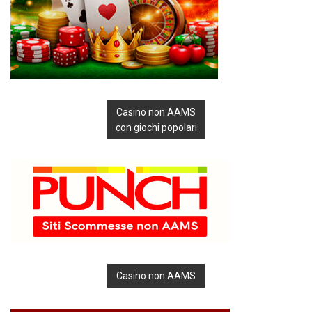
Casino non AAMS
con giochi popolari
Casino non AAMS