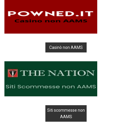
Casinò non AAMS
Siti scommesse non
AAMS