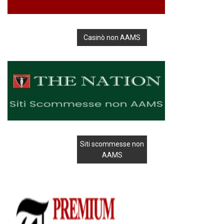
Casinò non AAMS
Siti scommesse non
AAMS