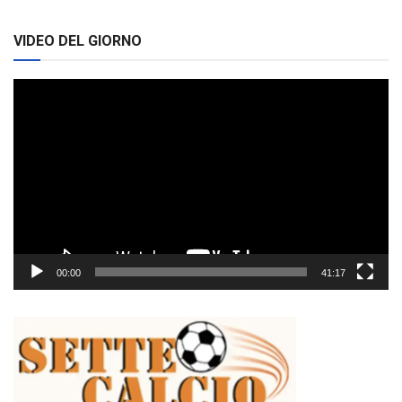
VIDEO DEL GIORNO
Video
Player
00:00
41:17