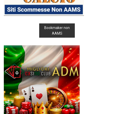
Bookmaker non
AAMS