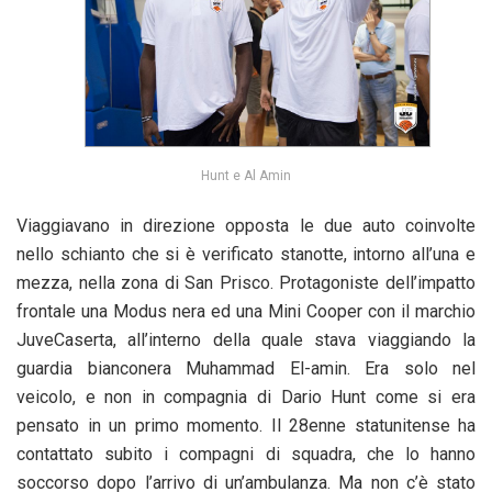
Hunt e Al Amin
Viaggiavano in direzione opposta le due auto coinvolte
nello schianto che si è verificato stanotte, intorno all’una e
mezza, nella zona di San Prisco. Protagoniste dell’impatto
frontale una Modus nera ed una Mini Cooper con il marchio
JuveCaserta, all’interno della quale stava viaggiando la
guardia bianconera Muhammad El-amin. Era solo nel
veicolo, e non in compagnia di Dario Hunt come si era
pensato in un primo momento. Il 28enne statunitense ha
contattato subito i compagni di squadra, che lo hanno
soccorso dopo l’arrivo di un’ambulanza. Ma non c’è stato