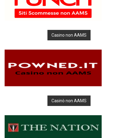
Casino non AAMS
Casinò non AAMS