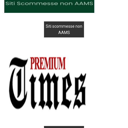
Siti scommesse non
AAMS