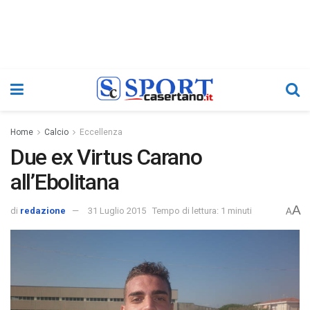
Home
Calcio
Eccellenza
Due ex Virtus Carano
all’Ebolitana
A
di
redazione
31 Luglio 2015
Tempo di lettura: 1 minuti
A