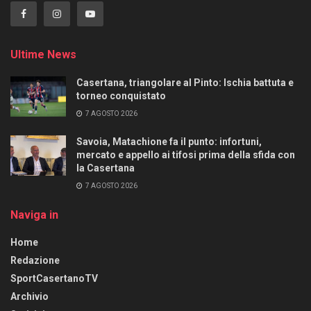
Ultime News
Casertana, triangolare al Pinto: Ischia battuta e
torneo conquistato
7 AGOSTO 2026
Savoia, Matachione fa il punto: infortuni,
mercato e appello ai tifosi prima della sfida con
la Casertana
7 AGOSTO 2026
Naviga in
Home
Redazione
SportCasertanoTV
Archivio