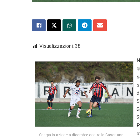
Visualizzazioni:
38
N
q
s
s
d
S
G
S
P
o
Scarpa in azione a dicembre contro la Casertana