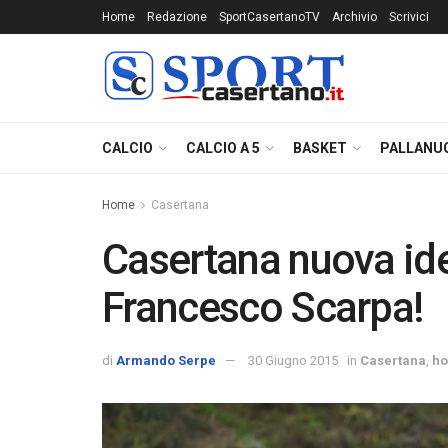
Home
Redazione
SportCasertanoTV
Archivio
Scrivici
CALCIO
CALCIO A 5
BASKET
PALLANU
Home
Casertana
Casertana nuova idea
Francesco Scarpa!
di
Armando Serpe
30 Giugno 2015
in
Casertana
,
h