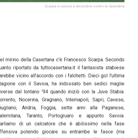
Scarpa in azione a dicembre contro la Casertana
el mirino della Casertana c’è Francesco Scarpa. Secondo
uanto riportato da tuttocasertana.it il fantasista stabiese
arebbe vicino all’accordo con i falchetti. Dieci gol l’ultima
tagione con il Savoia, ha indossato ben sedici maglie
iverse dal lontano ’94 quando iniziò con la Juve Stabia.
orrento, Nocerina, Gragnano, Internapoli, Sapri, Cavese,
iugliano, Andria, Foggia, sette anni alla Paganese,
alernitana, Taranto, Portogruaro e appunto Savoia.
arliamo di un calciatore che è abilissimo nella fase
ffensiva potendo giocare su entrambe le fasce (ma