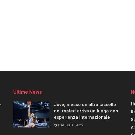
Ultime News
N
H
Juve, messo un altro tassello
e
nel roster: arriva un lungo con
R
esperienza internazionale
S
8 AGOSTO 2026
Ar