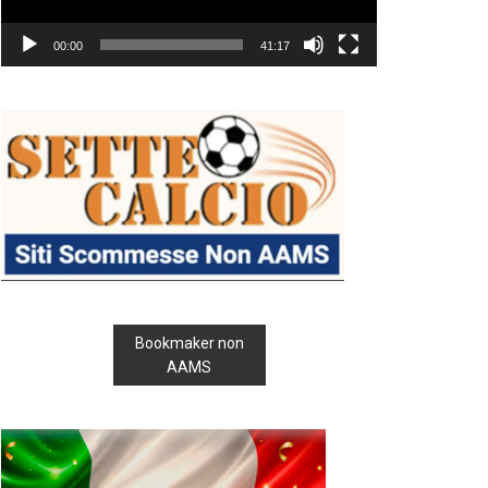
00:00
41:17
Bookmaker non
AAMS