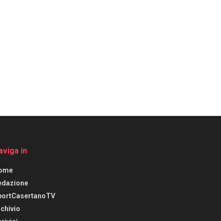
aviga in
ome
edazione
portCasertanoTV
chivio