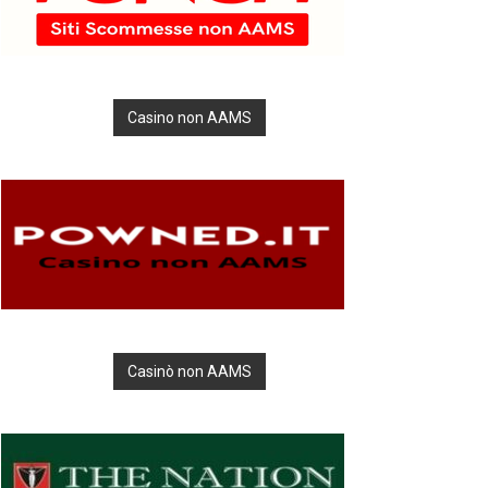
Casino non AAMS
Casinò non AAMS