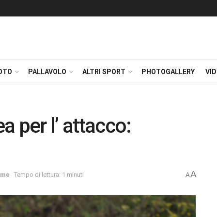
OTO
PALLAVOLO
ALTRI SPORT
PHOTOGALLERY
VI
 per l’ attacco:
A
ome
Tempo di lettura: 1 minuti
A