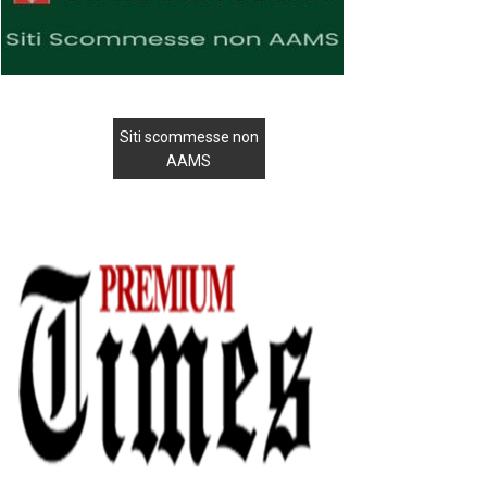
Siti scommesse non
AAMS