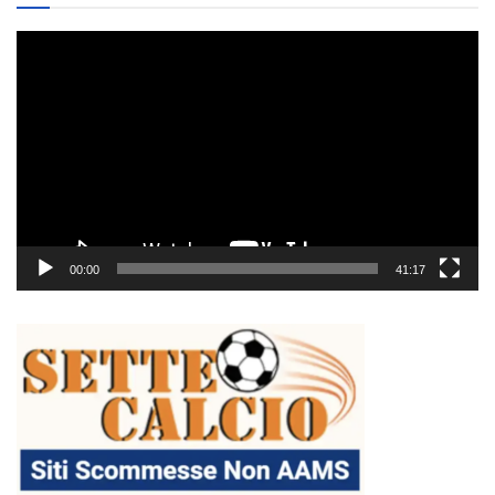
Video
Player
00:00
41:17