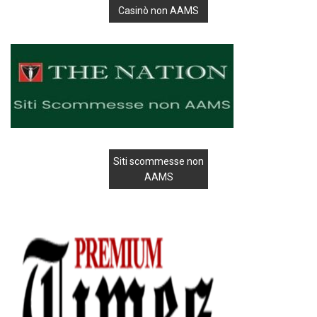
Casinò non AAMS
Siti scommesse non
AAMS