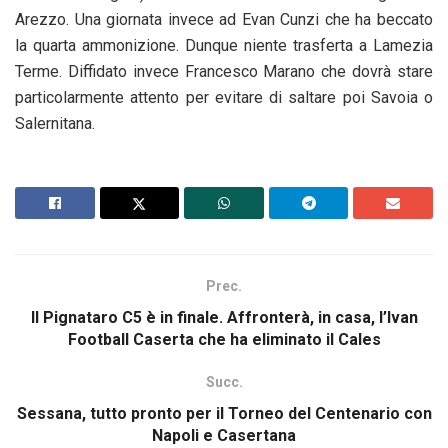
Arezzo. Una giornata invece ad Evan Cunzi che ha beccato
la quarta ammonizione. Dunque niente trasferta a Lamezia
Terme. Diffidato invece Francesco Marano che dovrà stare
particolarmente attento per evitare di saltare poi Savoia o
Salernitana.
Prec.
Il Pignataro C5 è in finale. Affronterà, in casa, l’Ivan
Football Caserta che ha eliminato il Cales
Succ.
Sessana, tutto pronto per il Torneo del Centenario con
Napoli e Casertana