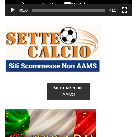
00:00
41:17
Bookmaker non
AAMS