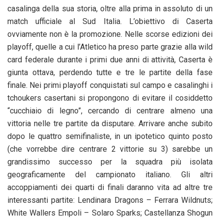
casalinga della sua storia, oltre alla prima in assoluto di un
match ufficiale al Sud Italia. L’obiettivo di Caserta
ovviamente non è la promozione. Nelle scorse edizioni dei
playoff, quelle a cui l’Atletico ha preso parte grazie alla wild
card federale durante i primi due anni di attività, Caserta è
giunta ottava, perdendo tutte e tre le partite della fase
finale. Nei primi playoff conquistati sul campo e casalinghi i
tchoukers casertani si propongono di evitare il cosiddetto
“cucchiaio di legno”, cercando di centrare almeno una
vittoria nelle tre partite da disputare. Arrivare anche subito
dopo le quattro semifinaliste, in un ipotetico quinto posto
(che vorrebbe dire centrare 2 vittorie su 3) sarebbe un
grandissimo successo per la squadra più isolata
geograficamente del campionato italiano. Gli altri
accoppiamenti dei quarti di finali daranno vita ad altre tre
interessanti partite: Lendinara Dragons – Ferrara Wildnuts;
White Wallers Empoli – Solaro Sparks; Castellanza Shogun