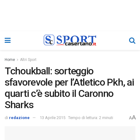
Home
Altri Sport
Tchoukball: sorteggio
sfavorevole per l’Atletico Pkh, ai
quarti c’è subito il Caronno
Sharks
A
di
redazione
13 Aprile 2015
Tempo di lettura: 2 minuti
A