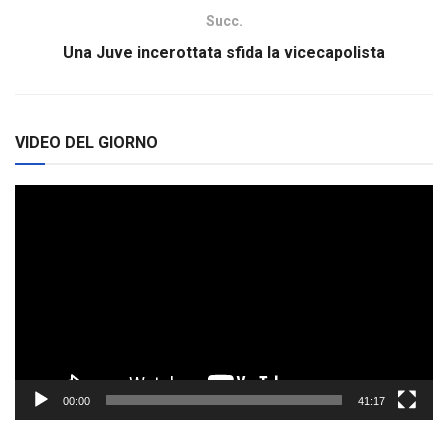
Succ.
Una Juve incerottata sfida la vicecapolista
VIDEO DEL GIORNO
Video
Player
00:00
41:17