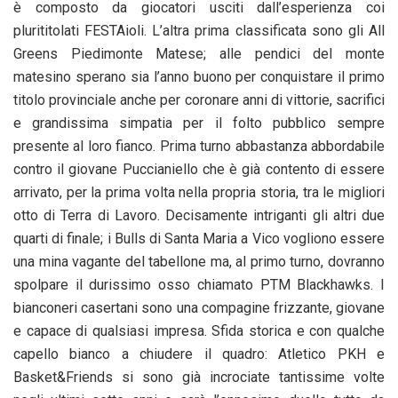
è composto da giocatori usciti dall’esperienza coi
plurititolati FESTAioli. L’altra prima classificata sono gli All
Greens Piedimonte Matese; alle pendici del monte
matesino sperano sia l’anno buono per conquistare il primo
titolo provinciale anche per coronare anni di vittorie, sacrifici
e grandissima simpatia per il folto pubblico sempre
presente al loro fianco. Prima turno abbastanza abbordabile
contro il giovane Puccianiello che è già contento di essere
arrivato, per la prima volta nella propria storia, tra le migliori
otto di Terra di Lavoro. Decisamente intriganti gli altri due
quarti di finale; i Bulls di Santa Maria a Vico vogliono essere
una mina vagante del tabellone ma, al primo turno, dovranno
spolpare il durissimo osso chiamato PTM Blackhawks. I
bianconeri casertani sono una compagine frizzante, giovane
e capace di qualsiasi impresa. Sfida storica e con qualche
capello bianco a chiudere il quadro: Atletico PKH e
Basket&Friends si sono già incrociate tantissime volte