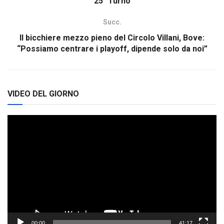
25° Turno
Succ.
Il bicchiere mezzo pieno del Circolo Villani, Bove:
“Possiamo centrare i playoff, dipende solo da noi”
VIDEO DEL GIORNO
Video
Player
00:00
41:17