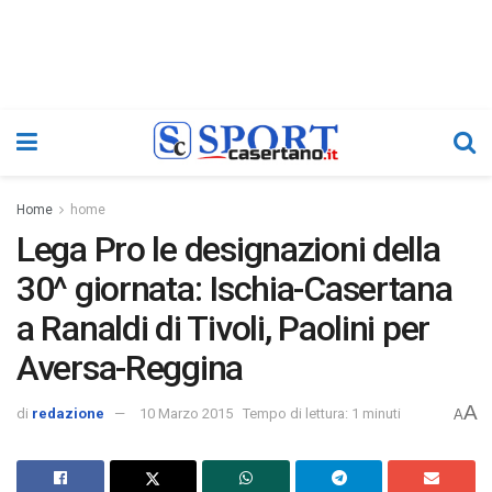
Home
home
Lega Pro le designazioni della
30^ giornata: Ischia-Casertana
a Ranaldi di Tivoli, Paolini per
Aversa-Reggina
A
di
redazione
10 Marzo 2015
Tempo di lettura: 1 minuti
A