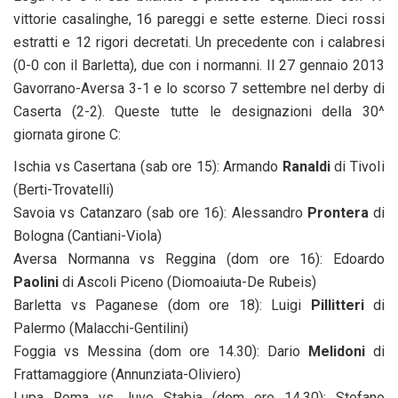
vittorie casalinghe, 16 pareggi e sette esterne. Dieci rossi
estratti e 12 rigori decretati. Un precedente con i calabresi
(0-0 con il Barletta), due con i normanni. Il 27 gennaio 2013
Gavorrano-Aversa 3-1 e lo scorso 7 settembre nel derby di
Caserta (2-2). Queste tutte le designazioni della 30^
giornata girone C:
Ischia vs Casertana (sab ore 15): Armando
Ranaldi
di TivoIi
(Berti-Trovatelli)
Savoia vs Catanzaro (sab ore 16): Alessandro
Prontera
di
Bologna (Cantiani-Viola)
Aversa Normanna vs Reggina (dom ore 16): Edoardo
Paolini
di Ascoli Piceno (Diomoaiuta-De Rubeis)
Barletta vs Paganese (dom ore 18): Luigi
Pillitteri
di
Palermo (Malacchi-Gentilini)
Foggia vs Messina (dom ore 14.30): Dario
Melidoni
di
Frattamaggiore (Annunziata-Oliviero)
Lupa Roma vs Juve Stabia (dom ore 14.30): Stefano