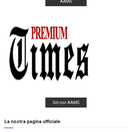
AAMS
Siti non AAMS
La nostra pagina ufficiale