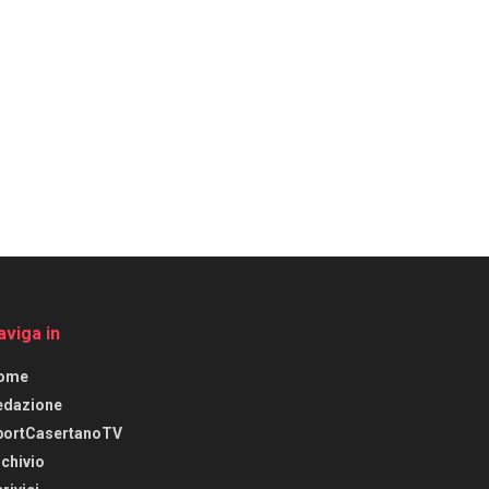
aviga in
ome
edazione
portCasertanoTV
chivio