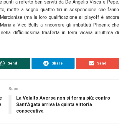
re punti a referto ben serviti da De Angelis Visca e Pepe.
ato, mette a segno quattro tiri in sospensione che fanno
di Marcianise (ma la loro qualificazione ai playoff è ancora
Maria a Vico Bulls a rincorrere gli imbattuti Phoenix che
lla difficilissima trasferta in terra vicana all’ultima di
Send
Share
Send
Succ.
e
La Volalto Aversa non si ferma più: contro
e
Sant’Agata arriva la quinta vittoria
consecutiva