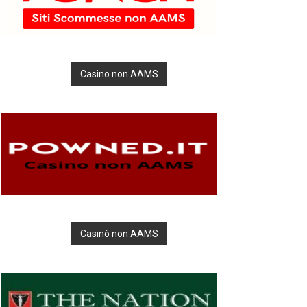
Casino non AAMS
Casinò non AAMS