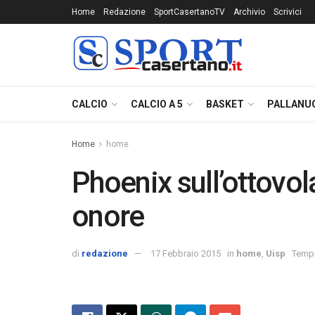
Home
Redazione
SportCasertanoTV
Archivio
Scrivici
CALCIO
CALCIO A 5
BASKET
PALLANU
Home
home
Phoenix sull’ottovol
onore
di
redazione
17 Febbraio 2015
in
home
,
Uisp
Tempo