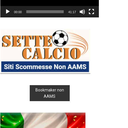
00:00
41:17
Bookmaker non
AAMS