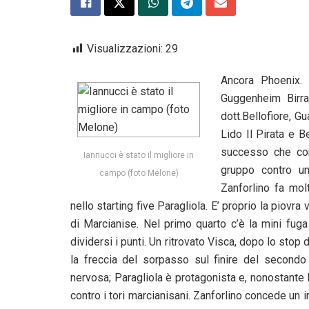
Visualizzazioni:
29
Ancora Phoenix. 
Guggenheim Birra
dott.Bellofiore, Gu
Lido Il Pirata e Be
successo che cons
Iannucci è stato il migliore in
gruppo contro u
campo (foto Melone)
Zanforlino fa mol
nello starting five Paragliola. E’ proprio la piovra 
di Marcianise. Nel primo quarto c’è la mini fug
dividersi i punti. Un ritrovato Visca, dopo lo stop
la freccia del sorpasso sul finire del secondo 
nervosa; Paragliola è protagonista e, nonostante le
contro i tori marcianisani. Zanforlino concede un i