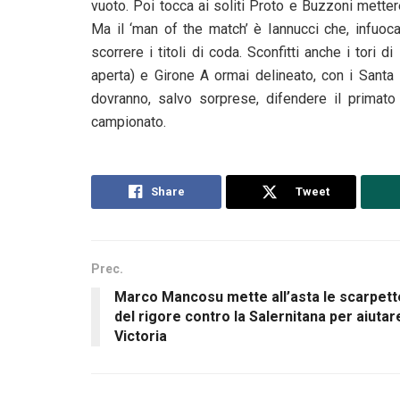
vuoto. Poi tocca ai soliti Proto e Buzzoni mette
Ma il ‘man of the match’ è Iannucci che, infuoc
scorrere i titoli di coda. Sconfitti anche i tori 
aperta) e Girone A ormai delineato, con i Santa 
dovranno, salvo sorprese, difendere il primato ne
campionato.
Share
Tweet
Prec.
Marco Mancosu mette all’asta le scarpett
del rigore contro la Salernitana per aiutar
Victoria