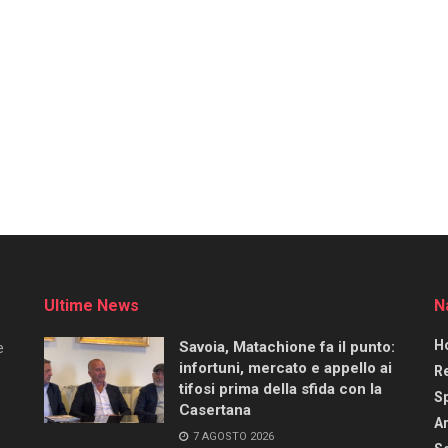
Ultime News
N
H
Savoia, Matachione fa il punto:
e
infortuni, mercato e appello ai
R
tifosi prima della sfida con la
S
Casertana
Ar
7 AGOSTO 2026