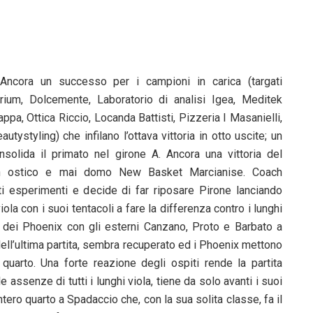
Ancora un successo per i campioni in carica (targati
rium, Dolcemente, Laboratorio di analisi Igea, Meditek
appa, Ottica Riccio, Locanda Battisti, Pizzeria I Masanielli,
autystyling) che infilano l’ottava vittoria in otto uscite; un
olida il primato nel girone A. Ancora una vittoria del
n ostico e mai domo New Basket Marcianise. Coach
ti esperimenti e decide di far riposare Pirone lanciando
viola con i suoi tentacoli a fare la differenza contro i lunghi
a dei Phoenix con gli esterni Canzano, Proto e Barbato a
 dell’ultima partita, sembra recuperato ed i Phoenix mettono
quarto. Una forte reazione degli ospiti rende la partita
 assenze di tutti i lunghi viola, tiene da solo avanti i suoi
ntero quarto a Spadaccio che, con la sua solita classe, fa il