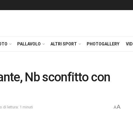
OTO
PALLAVOLO
ALTRI SPORT
PHOTOGALLERY
VI
ante, Nb sconfitto con
A
 di lettura: 1 minuti
A