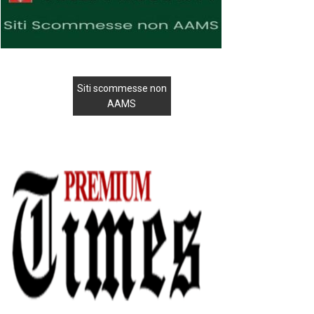
Siti scommesse non
AAMS