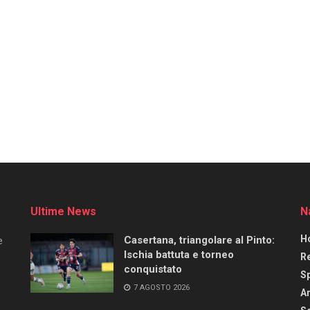
Ultime News
N
H
Casertana, triangolare al Pinto:
e
Ischia battuta e torneo
R
conquistato
S
7 AGOSTO 2026
Ar