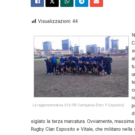
Visualizzazioni:
44
N
C
s
a
t
u
t
c
r
p
La rappresentativa U16 FIR Campania (foto: P. Esposito)
d
siglato la terza marcatura. Ovviamente, massima
Rugby Clan Esposito e Vitale, che militano nel