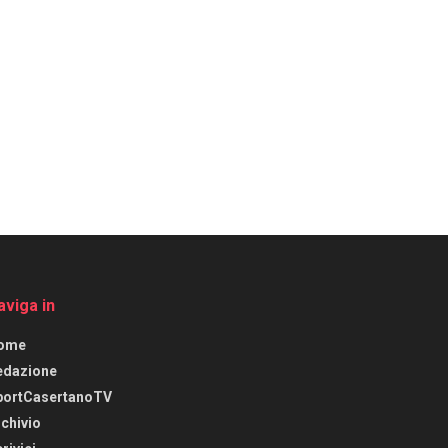
aviga in
ome
edazione
portCasertanoTV
chivio