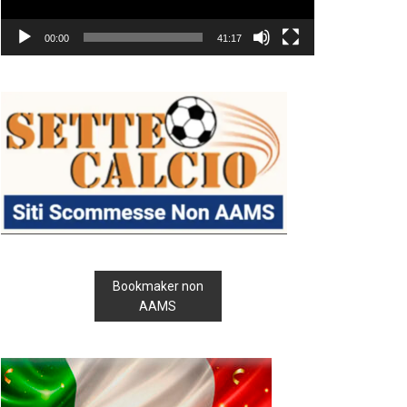
00:00
41:17
Bookmaker non
AAMS