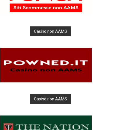
Casino non AAMS
Casinò non AAMS