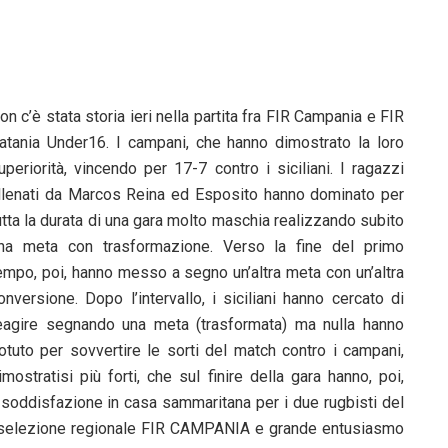
on c’è stata storia ieri nella partita fra FIR Campania e FIR
atania Under16. I campani, che hanno dimostrato la loro
uperiorità, vincendo per 17-7 contro i siciliani. I ragazzi
llenati da Marcos Reina ed Esposito hanno dominato per
utta la durata di una gara molto maschia realizzando subito
na meta con trasformazione. Verso la fine del primo
empo, poi, hanno messo a segno un’altra meta con un’altra
onversione. Dopo l’intervallo, i siciliani hanno cercato di
eagire segnando una meta (trasformata) ma nulla hanno
otuto per sovvertire le sorti del match contro i campani,
imostratisi più forti, che sul finire della gara hanno, poi,
 soddisfazione in casa sammaritana per i due rugbisti del
la selezione regionale FIR CAMPANIA e grande entusiasmo