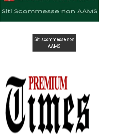
Siti scommesse non
AAMS