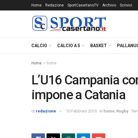
Home
Redazione
SportCasertanoTV
Archivio
Scrivici
CALCIO
CALCIO A 5
BASKET
PALLANU
Home
home
L’U16 Campania con 
impone a Catania
di
redazione
10 Febbraio 2015
in
home
,
Rugby
Tem