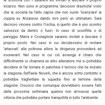
la sconfitta con i satanelli ed invitati a lasciare il proprio
incarico. Non sono in programma ‘decisioni drastiche’ visto
che la società ha fatto capire che non vuole ‘licenziare’ la
coppia ex Arzanese dando loro però un ultimatum. Sarà
decisivo vincere contro l’Ischia, in quello che è uno scontro
salvezza da dentro o fuori. In caso di sconfitta o di
pareggio Marra e Costagliola saranno invitati a lasciare il
proprio posto. Nel caso in cui decidessero di restare
‘attaccati’ alla poltrona allora la dirigenza provvederà ad
esonerarli. Nel caso in cui ciò avvenga è chiaro che
difficilmente si chiamerà un altro allenatore ma si potrebbe
decidere di far tornare in panchina il tecnico che ha iniziato
la stagione, Raffaele Novelli, che è ancora sotto contratto e
potrebbe traghettare la squadra fino al termine della
stagione. Discorsi che comunque dovrebbero essere fatti
dalla prossima settimana qualora non arrivasse quella
vittoria che potrebbe portare tranquillità in tutto l’ambiente.