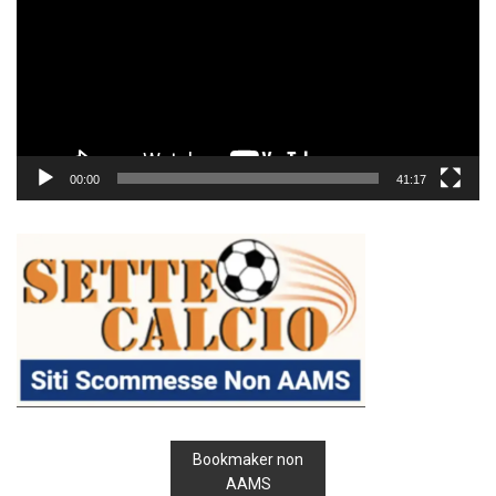
00:00
41:17
Bookmaker non
AAMS