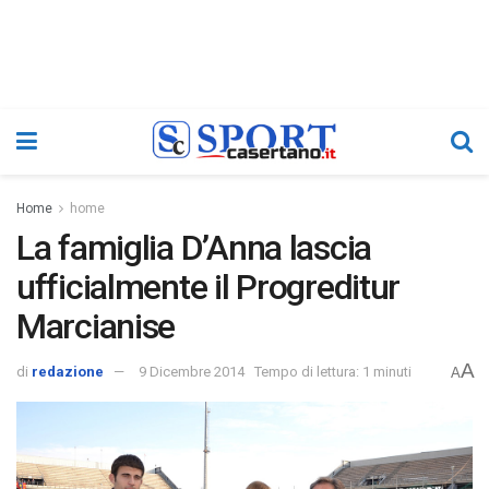
Home
home
La famiglia D’Anna lascia
ufficialmente il Progreditur
Marcianise
A
di
redazione
9 Dicembre 2014
Tempo di lettura: 1 minuti
A