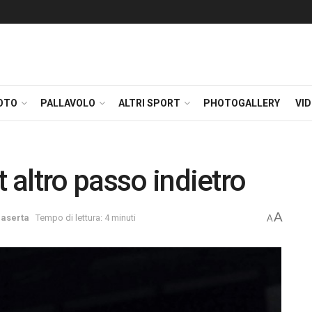
OTO
PALLAVOLO
ALTRI SPORT
PHOTOGALLERY
VI
t altro passo indietro
A
aserta
Tempo di lettura: 4 minuti
A