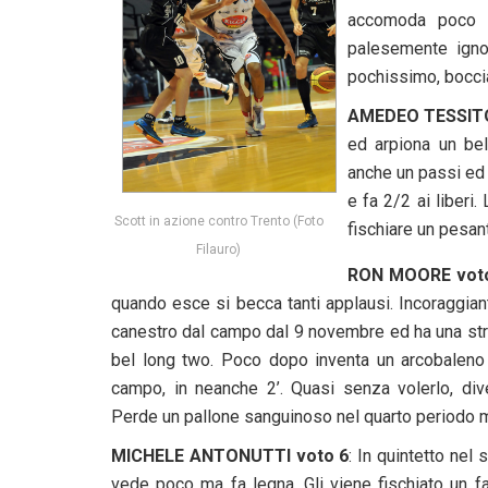
accomoda poco d
palesemente igno
pochissimo, bocci
AMEDEO TESSITO
ed arpiona un bel
anche un passi ed u
e fa 2/2 ai liberi.
Scott in azione contro Trento (Foto
fischiare un pesan
Filauro)
RON MOORE vot
quando esce si becca tanti applausi. Incoraggia
canestro dal campo dal 9 novembre ed ha una stris
bel long two. Poco dopo inventa un arcobaleno de
campo, in neanche 2’. Quasi senza volerlo, dive
Perde un pallone sanguinoso nel quarto periodo ma
MICHELE ANTONUTTI voto 6
: In quintetto nel
vede poco ma fa legna. Gli viene fischiato un fal