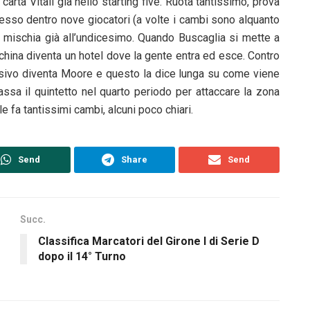
a carta Vitali già nello starting five. Ruota tantissimo, prova
 messo dentro nove giocatori (a volte i cambi sono alquanto
ella mischia già all’undicesimo. Quando Buscaglia si mette a
anchina diventa un hotel dove la gente entra ed esce. Contro
fensivo diventa Moore e questo la dice lunga su come viene
assa il quintetto nel quarto periodo per attaccare la zona
 fa tantissimi cambi, alcuni poco chiari.
Send
Share
Send
Succ.
Classifica Marcatori del Girone I di Serie D
dopo il 14° Turno