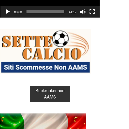
00:00
41:17
Bookmaker non
AAMS