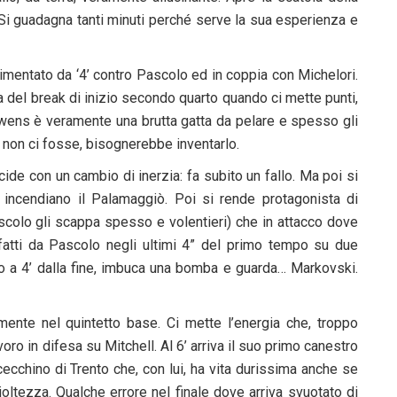
. Si guadagna tanti minuti perché serve la sua esperienza e
imentato da ‘4’ contro Pascolo ed in coppia con Michelori.
ma del break di inizio secondo quarto quando ci mette punti,
 Owens è veramente una brutta gatta da pelare e spesso gli
e non ci fosse, bisognerebbe inventarlo.
cide con un cambio di inerzia: fa subito un fallo. Ma poi si
incendiano il Palamaggiò. Poi si rende protagonista di
scolo gli scappa spesso e volentieri) che in attacco dove
fatti da Pascolo negli ultimi 4” del primo tempo su due
o a 4’ dalla fine, imbuca una bomba e guarda… Markovski.
mente nel quintetto base. Ci mette l’energia che, troppo
ro in difesa su Mitchell. Al 6’ arriva il suo primo canestro
cecchino di Trento che, con lui, ha vita durissima anche se
ltezza. Qualche errore nel finale dove arriva svuotato di