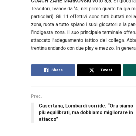
COACH ZARE MARKOVSKI voto 5,5
: Si gioca l
Tessitori, Ivanov da ‘4’, nel primo quarto ha già
particolari). Gli 11 effettivi sono tutti buttati n
zona, ruota a tutto spiano i suoi giocatori e la p
l’indigesta zona, il suo principale terminale of
attaccato l’adeguamento tattico del collega. Abb
trentina andando con due play e mezzo. In generale
Share
Tweet
Prec.
Casertana, Lombardi sorride: “Ora siamo
più equilibrati, ma dobbiamo migliorare in
attacco”