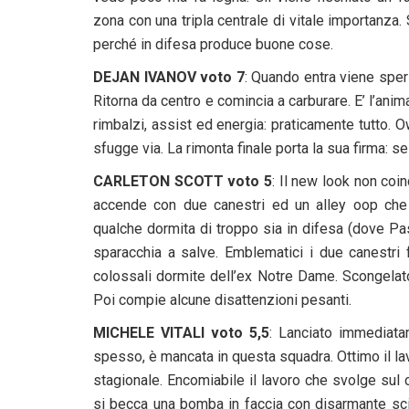
zona con una tripla centrale di vitale importanza
perché in difesa produce buone cose.
DEJAN IVANOV voto 7
: Quando entra viene sper
Ritorna da centro e comincia a carburare. E’ l’ani
rimbalzi, assist ed energia: praticamente tutto.
sfugge via. La rimonta finale porta la sua firma: s
CARLETON SCOTT voto 5
: Il new look non coin
accende con due canestri ed un alley oop che 
qualche dormita di troppo sia in difesa (dove Pa
sparacchia a salve. Emblematici i due canestri 
colossali dormite dell’ex Notre Dame. Scongelat
Poi compie alcune disattenzioni pesanti.
MICHELE VITALI voto 5,5
: Lanciato immediata
spesso, è mancata in questa squadra. Ottimo il lavo
stagionale. Encomiabile il lavoro che svolge sul 
si becca una bomba in faccia con disarmante scio