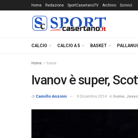
Home
Redazione
SportCasertanoTV
Archivio
Scrivici
CALCIO
CALCIO A 5
BASKET
PALLANU
Home
home
Ivanov è super, Scot
di
Camillo Anzoini
9 Dicembre 2014
in
home
,
Juvec