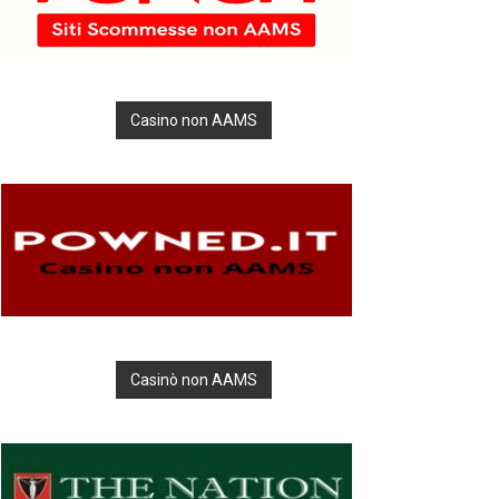
Casino non AAMS
Casinò non AAMS