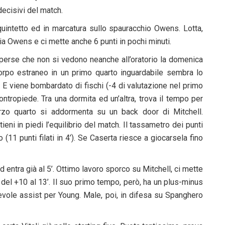
decisivi del match.
quintetto ed in marcatura sullo spauracchio Owens. Lotta,
ria Owens e ci mette anche 6 punti in pochi minuti.
 perse che non si vedono neanche all’oratorio la domenica
Corpo estraneo in un primo quarto inguardabile sembra lo
o. E viene bombardato di fischi (-4 di valutazione nel primo
contropiede. Tra una dormita ed un’altra, trova il tempo per
erzo quarto si addormenta su un back door di Mitchell.
eni in piedi l’equilibrio del match. Il tassametro dei punti
o (11 punti filati in 4’). Se Caserta riesce a giocarsela fino
 ed entra già al 5’. Ottimo lavoro sporco su Mitchell, ci mette
el +10 al 13’. Il suo primo tempo, però, ha un plus-minus
vole assist per Young. Male, poi, in difesa su Spanghero