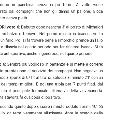
opo in panchina senza colpo ferire. A volte viene
rato dai compagni che non gli danno un pallone. Gioca
ato senza pietà.
RI voto 6
: Debutto dopo neanche 3’ al posto di Michelori
 rimbalzo offensivo. Nel primo minuto in bianconero fa
n fallo. Poi si fa trovare bene a rimorchio, prende un fallo
 Lo rilancia nel quarto periodo per far rifiatare Ivanov. Si fa
te antisportivo, anche ingeneroso, nel quarto periodo.
o 6
: Sembra più voglioso in partenza e si mette a correre:
nte prestazione al servizio dei compagni. Non segnava un
cia aperta di 0/14 al tiro: si sblocca al minuto 21’ con un
i tempi migliori. E poi una tripla per 7 punti filati, dal
nta il principale terminale offensivo della Juvecaserta.
 stavolta fa qualcosa di positivo.
 secondo quarto dopo essere rimasto seduto i primi 10’. Si
lo, da terra, veramente allucinante. Apre la scatola della