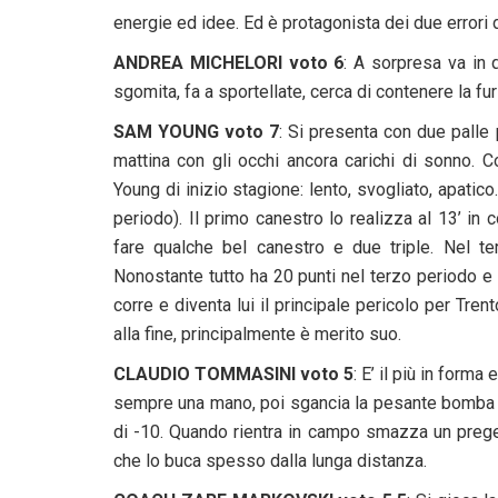
energie ed idee. Ed è protagonista dei due errori 
ANDREA MICHELORI voto 6
: A sorpresa va in 
sgomita, fa a sportellate, cerca di contenere la fu
SAM YOUNG voto 7
: Si presenta con due palle
mattina con gli occhi ancora carichi di sonno. 
Young di inizio stagione: lento, svogliato, apatic
periodo). Il primo canestro lo realizza al 13’ in 
fare qualche bel canestro e due triple. Nel t
Nonostante tutto ha 20 punti nel terzo periodo e ti
corre e diventa lui il principale pericolo per Trent
alla fine, principalmente è merito suo.
CLAUDIO TOMMASINI voto 5
: E’ il più in forma
sempre una mano, poi sgancia la pesante bomba d
di -10. Quando rientra in campo smazza un prege
che lo buca spesso dalla lunga distanza.