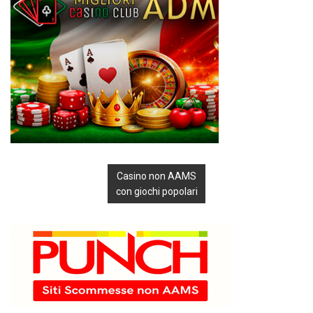
Casino non AAMS
con giochi popolari