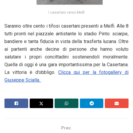
I casertani verso Melfi
Saranno oltre cento i tifosi casertani presenti a Melfi. Alle 8
tutti pronti nel piazzale antistante lo stadio Pinto: sciarpe,
bandiere e tanta fiducia in vista della trasferta lucana. Oltre
ai partenti anche decine di persone che hanno voluto
salutare i propri concittadini sostenendoli moralmente.
Quella di oggi è una gara importantissima per la Casertana.
La vittoria è d’obbligo.
Clicca qui per la fotogallery di
Giuseppe Scialla.
Prec.