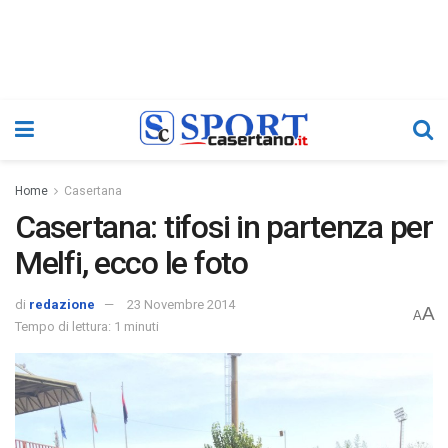
Home
Casertana
Casertana: tifosi in partenza per
Melfi, ecco le foto
di
redazione
23 Novembre 2014
A
A
Tempo di lettura: 1 minuti