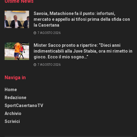
Ultime News
Savoia, Matachione fa il punto: infortuni,
mercato e appello ai tifosi prima della sfida con
la Casertana
7 AGOSTO 2026
Mister Sacco pronto a ripartire: “Dieci anni
indimenticabili alla Juve Stabia, ora mi rimetto in
gioco. Ecco il mio sogno…”
7 AGOSTO 2026
Naviga in
Home
Redazione
SportCasertanoTV
Archivio
Scrivici