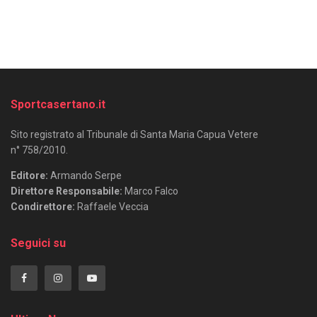
Sportcasertano.it
Sito registrato al Tribunale di Santa Maria Capua Vetere
n° 758/2010.
Editore:
Armando Serpe
Direttore Responsabile:
Marco Falco
Condirettore:
Raffaele Veccia
Seguici su