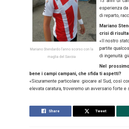
13 anni di car
esperienza da 
di reparto, ra
Mariano Stend
crisi di risul
«Il nostro sta
partite qualco
Mariano Stendardo l’anno scorso con la
di ingenuità: 
maglia del Savoia
Nel prossimo
bene i campi campani, che sfida ti aspetti?
«Sicuramente particolare: giocare al Sud, così co
elevata caratura, troveremo un avversario forte e s
Share
Tweet