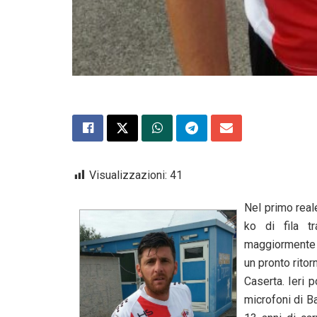
Visualizzazioni:
41
Nel primo reale
ko di fila t
maggiormente n
un pronto ritor
Caserta. Ieri p
microfoni di B