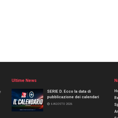
Ultime News
N
H
SERIE D. Ecco la data di
e
pubblicazione dei calendari
R
6 AGOSTO 2026
S
Ar