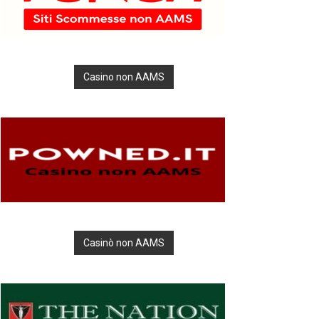
Casino non AAMS
Casinò non AAMS