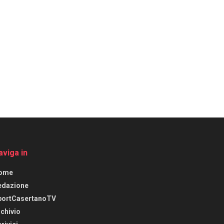
aviga in
ome
edazione
portCasertanoTV
chivio