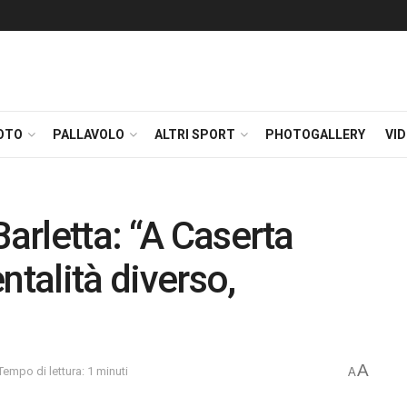
OTO
PALLAVOLO
ALTRI SPORT
PHOTOGALLERY
VI
Barletta: “A Caserta
talità diverso,
A
Tempo di lettura: 1 minuti
A