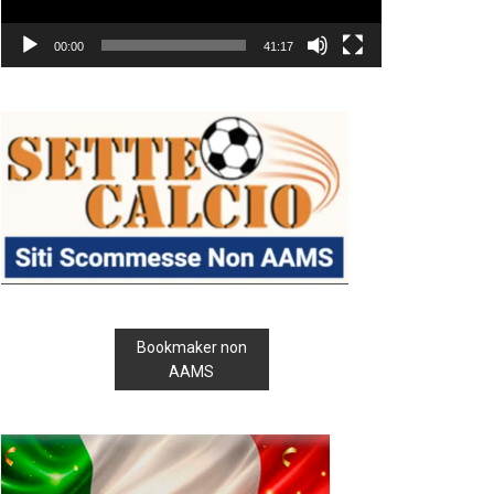
00:00
41:17
Bookmaker non
AAMS