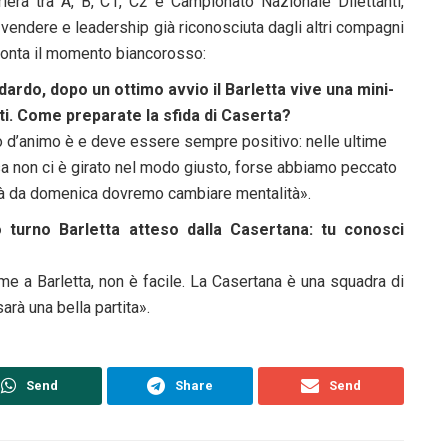
riera tra A, B, C1, C2 e Campionato Nazionale Dilettanti,
vendere e leadership già riconosciuta dagli altri compagni
cconta il momento biancorosso:
ardo, dopo un ottimo avvio il Barletta vive una mini-
tati. Come preparate la sfida di Caserta?
to d’animo è e deve essere sempre positivo: nelle ultime
sa non ci è girato nel modo giusto, forse abbiamo peccato
già da domenica dovremo cambiare mentalità».
 turno Barletta atteso dalla Casertana: tu conosci
me a Barletta, non è facile. La Casertana è una squadra di
arà una bella partita».
Send
Share
Send