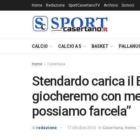
Home
Redazione
SportCasertanoTV
Archivio
Scrivici
CALCIO
CALCIO A 5
BASKET
PALLANU
Home
Casertana
Stendardo carica il 
giocheremo con men
possiamo farcela”
di
redazione
17 Ottobre 2014
in
Casertana
,
home