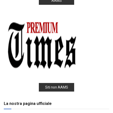
AAMS
Siti non AAMS
La nostra pagina ufficiale