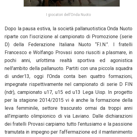
I giocatori dell’Onda Nuoto
Dopo la pausa estiva, la società pallanuotistica Onda Nuoto
riparte con l’iscrizione al campionato di Promozione (serie
D) della Federazione Italiana Nuoto “F.I.N.”. I fratelli
Francesco e Wolfango Provasi sono riusciti a plasmare, in
pochi anni, un’ottima realtà sportiva ed agonistica
nell’ambito della pallanuoto. Partiti con una piccola squadra
di under13, oggi l’Onda conta ben quattro formazioni,
impegnate rispettivamente nel campionato di serie D FIN
(ndr), campionato u17, u15 ed u13 Lega Uisp. In progetto
per la stagione 2014/2015 vi è anche la formazione della
leva femminile, settore trascurato ormai da troppi anni
all’impianto olimpionico di via Laviano. Dalle dichiarazioni
dei fratelli Provasi carpiamo tutto l’entusiamo e la passione
tramutata in impegno per l’affermazione ed il mantenimento