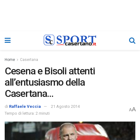
Home
Casertana
Cesena e Bisoli attenti
all’entusiasmo della
Casertana…
di
Raffaele Veccia
21 Agosto 2014
A
A
Tempo di lettura: 2 minuti