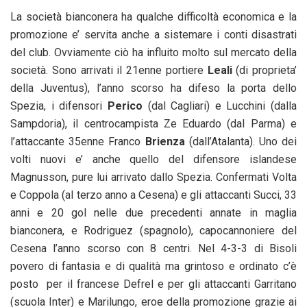
La società bianconera ha qualche difficoltà economica e la
promozione e’ servita anche a sistemare i conti disastrati
del club. Ovviamente ciò ha influito molto sul mercato della
società. Sono arrivati il 21enne portiere
Leali
(di proprieta’
della Juventus), l’anno scorso ha difeso la porta dello
Spezia, i difensori
Perico
(dal Cagliari) e Lucchini (dalla
Sampdoria), il centrocampista Ze Eduardo (dal Parma) e
l’attaccante 35enne Franco
Brienza
(dall’Atalanta). Uno dei
volti nuovi e’ anche quello del difensore islandese
Magnusson, pure lui arrivato dallo Spezia. Confermati Volta
e Coppola (al terzo anno a Cesena) e gli attaccanti Succi, 33
anni e 20 gol nelle due precedenti annate in maglia
bianconera, e Rodriguez (spagnolo), capocannoniere del
Cesena l’anno scorso con 8 centri. Nel 4-3-3 di Bisoli
povero di fantasia e di qualità ma grintoso e ordinato c’è
posto per il francese Defrel e per gli attaccanti Garritano
(scuola Inter) e Marilungo, eroe della promozione grazie ai