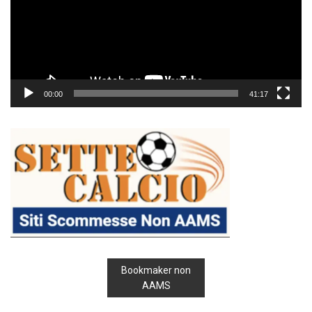
00:00
41:17
Bookmaker non
AAMS