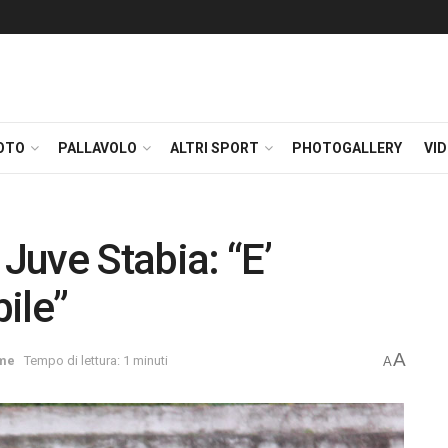
OTO
PALLAVOLO
ALTRI SPORT
PHOTOGALLERY
VI
 Juve Stabia: “E’
bile”
A
me
Tempo di lettura: 1 minuti
A