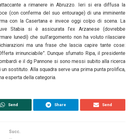
’attaccante a rimanere in Abruzzo. Ieri si era diffusa la
oce (con conferma del suo entourage) di una imminente
irma con la Casertana e invece oggi colpo di scena. La
uve Stabia si è assicurata l’ex Arzanese (dovrebbe
irmare lunedì) che sull’argomento non ha voluto rilasciare
ichiarazioni ma una frase che lascia capire tante cose:
Offerta irrinunciabile”. Dunque sfumato Ripa, il presidente
ombardi e il dg Pannone si sono messi subito alla ricerca
i un sostituto. Alla squadra serve una prima punta prolifica,
na esperta della categoria.
Send
Share
Send
Succ.