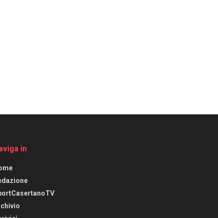
aviga in
ome
edazione
portCasertanoTV
chivio