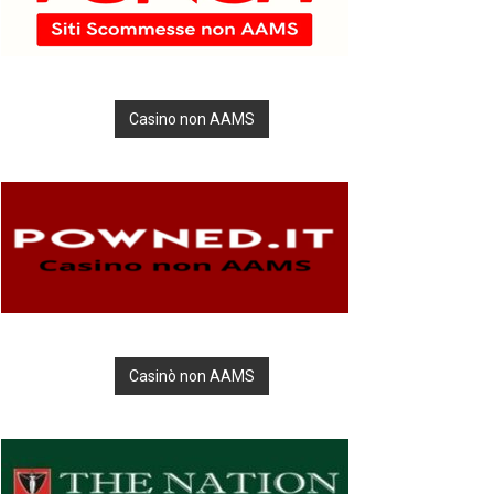
Casino non AAMS
Casinò non AAMS