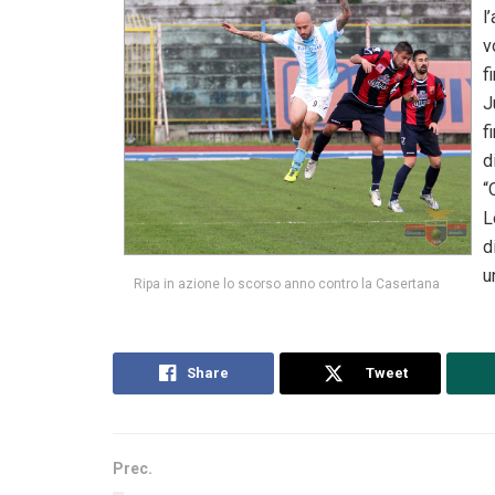
l
v
f
J
f
d
“
L
d
u
Ripa in azione lo scorso anno contro la Casertana
Share
Tweet
Prec.