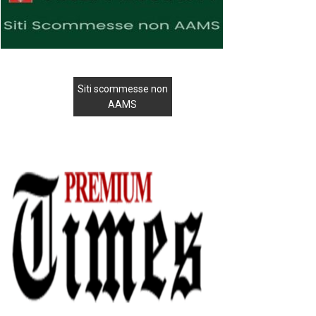
Siti scommesse non
AAMS