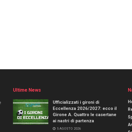
Ultime News
N
H
Ufficializzati i gironi di
e
Eccellenza 2026/2027: ecco il
R
Girone A. Quattro le casertane
S
ai nastri di partenza
Ar
5 AGOSTO 2026