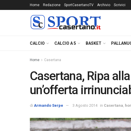
Home
Redazione
SportCasertanoTV
Archivio
Scrivici
CALCIO
CALCIO A 5
BASKET
PALLANU
Home
Casertana
Casertana, Ripa alla
un’offerta irrinuncia
di
Armando Serpe
3 Agosto 2014
in
Casertana
,
ho