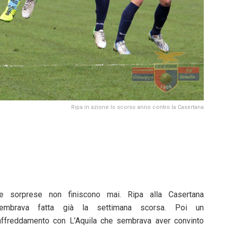
Ripa in azione lo scorso anno contro la Casertana
e sorprese non finiscono mai. Ripa alla Casertana
embrava fatta già la settimana scorsa. Poi un
affreddamento con L’Aquila che sembrava aver convinto