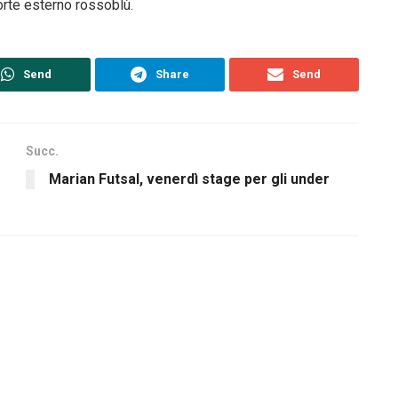
orte esterno rossoblù.
Send
Share
Send
Succ.
Marian Futsal, venerdì stage per gli under