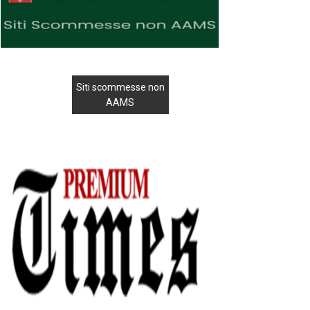
Siti scommesse non
AAMS