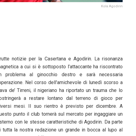
Kola Agodirin
rutte notizie per la Casertana e Agodirin. La risonanza
agnetica a cui si è sottoposto l’attaccante ha riscontrato
n problema al ginocchio destro e sarà necessaria
’operazione. Nel corso dell’amichevole di lunedì scorso a
ava de’ Tirreni, il nigeriano ha riportato un trauma che lo
ostringerà a restare lontano dal terreno di gioco per
iversi mesi. Il suo rientro è previsto per dicembre. A
uesto punto il club tornerà sul mercato per ingaggiare un
sterno con le stesse caratteristiche di Agodirin. Da parte
i tutta la nostra redazione un grande in bocca al lupo al