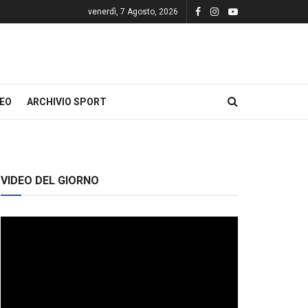
venerdì, 7 Agosto, 2026
DEO
ARCHIVIO SPORT
VIDEO DEL GIORNO
Video
Player