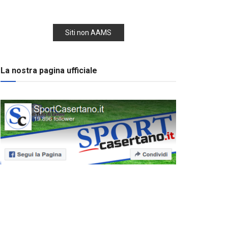
Siti non AAMS
La nostra pagina ufficiale