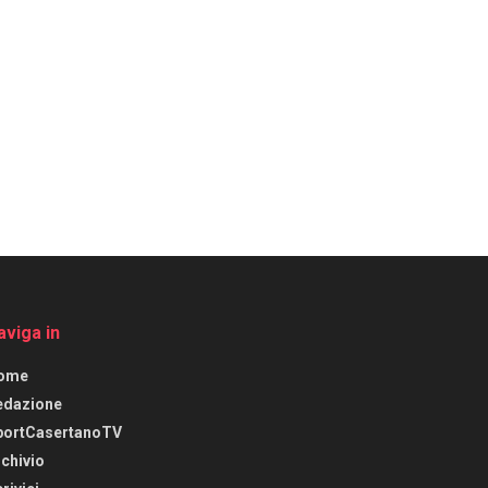
aviga in
ome
edazione
portCasertanoTV
chivio