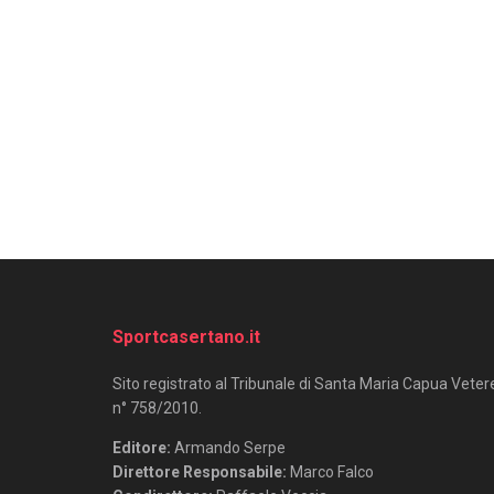
Sportcasertano.it
Sito registrato al Tribunale di Santa Maria Capua Veter
n° 758/2010.
Editore:
Armando Serpe
Direttore Responsabile:
Marco Falco