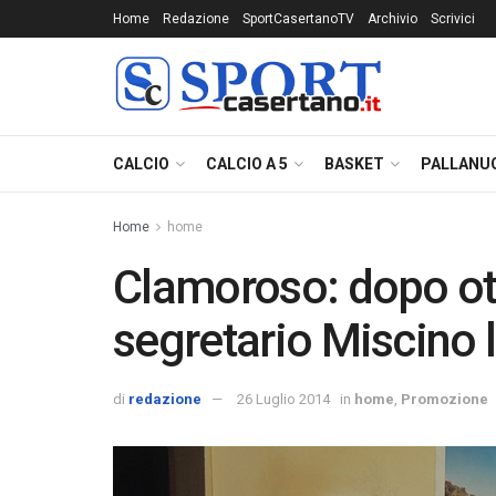
Home
Redazione
SportCasertanoTV
Archivio
Scrivici
CALCIO
CALCIO A 5
BASKET
PALLANU
Home
home
Clamoroso: dopo ott
segretario Miscino l
di
redazione
26 Luglio 2014
in
home
,
Promozione