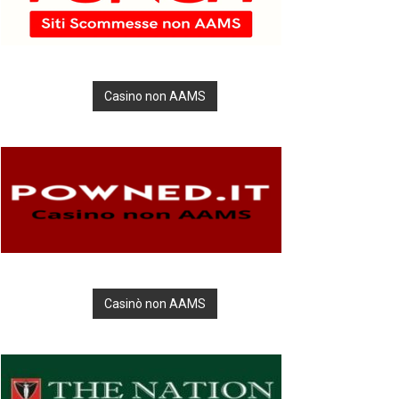
Casino non AAMS
Casinò non AAMS