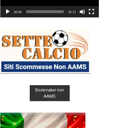
00:00
41:17
Bookmaker non
AAMS