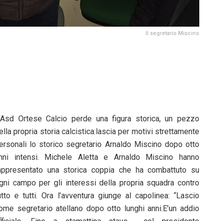
Il segretario Miscino
’Asd Ortese Calcio perde una figura storica, un pezzo
ella propria storia calcistica:lascia per motivi strettamente
ersonali lo storico segretario Arnaldo Miscino dopo otto
nni intensi. Michele Aletta e Arnaldo Miscino hanno
appresentato una storica coppia che ha combattuto su
gni campo per gli interessi della propria squadra contro
utto e tutti. Ora l’avventura giunge al capolinea: “Lascio
ome segretario atellano dopo otto lunghi anni.E’un addio