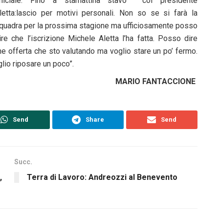
fficiale. Fino a stamattina stavo col presidente
letta:lascio per motivi personali. Non so se si farà la
quadra per la prossima stagione ma ufficiosamente posso
ire che l’iscrizione Michele Aletta l’ha fatta. Posso dire
che offerta che sto valutando ma voglio stare un po’ fermo.
glio riposare un poco”.
MARIO FANTACCIONE
Send
Share
Send
Succ.
,
Terra di Lavoro: Andreozzi al Benevento