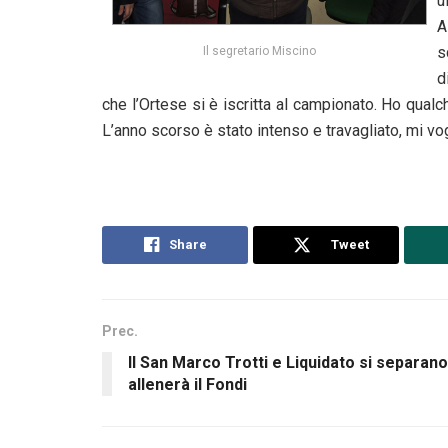
u
A
s
Il segretario Miscino
d
che l’Ortese si è iscritta al campionato. Ho qual
L’anno scorso è stato intenso e travagliato, mi vo
Share
Tweet
Prec.
Il San Marco Trotti e Liquidato si separano
allenerà il Fondi