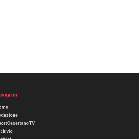
aviga in
ome
edazione
portCasertanoTV
chivio