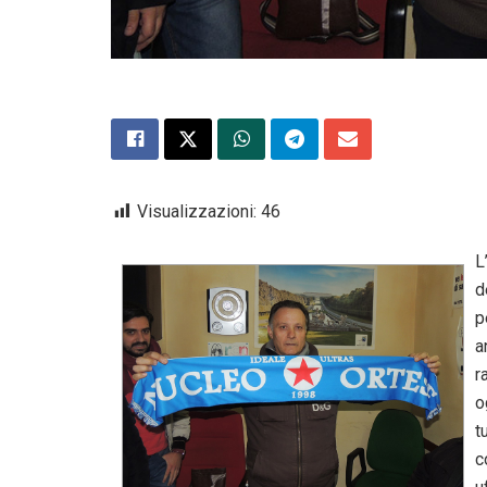
Visualizzazioni:
46
L
d
p
a
r
o
t
c