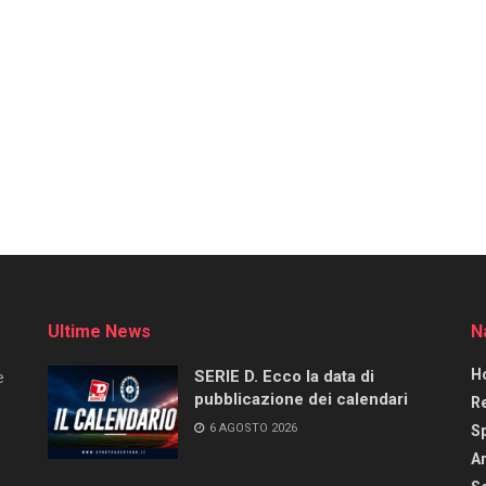
Ultime News
N
H
SERIE D. Ecco la data di
e
pubblicazione dei calendari
R
6 AGOSTO 2026
S
Ar