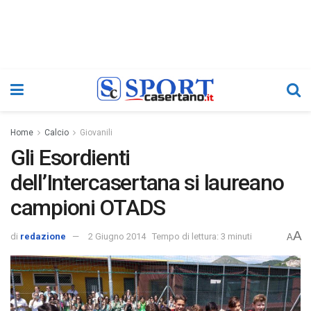
Home
Calcio
Giovanili
Gli Esordienti
dell’Intercasertana si laureano
campioni OTADS
A
di
redazione
2 Giugno 2014
Tempo di lettura: 3 minuti
A