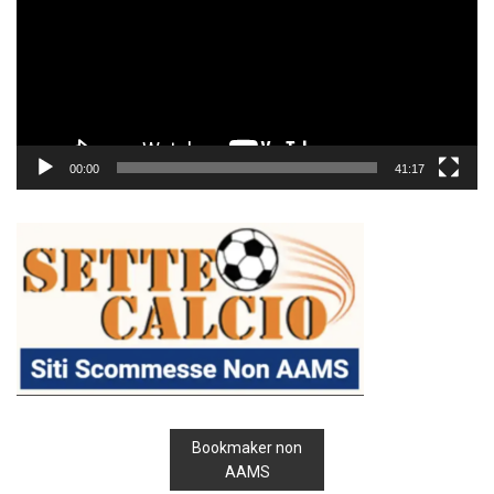
00:00
41:17
Bookmaker non
AAMS