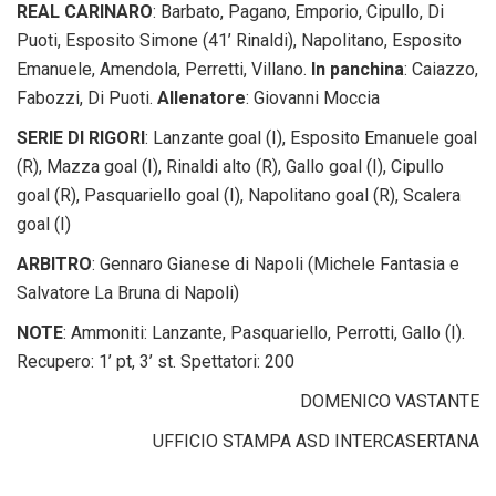
REAL CARINARO
: Barbato, Pagano, Emporio, Cipullo, Di
Puoti, Esposito Simone (41’ Rinaldi), Napolitano, Esposito
Emanuele, Amendola, Perretti, Villano.
In panchina
: Caiazzo,
Fabozzi, Di Puoti.
Allenatore
: Giovanni Moccia
SERIE DI RIGORI
: Lanzante goal (I), Esposito Emanuele goal
(R), Mazza goal (I), Rinaldi alto (R), Gallo goal (I), Cipullo
goal (R), Pasquariello goal (I), Napolitano goal (R), Scalera
goal (I)
ARBITRO
: Gennaro Gianese di Napoli (Michele Fantasia e
Salvatore La Bruna di Napoli)
NOTE
: Ammoniti: Lanzante, Pasquariello, Perrotti, Gallo (I).
Recupero: 1’ pt, 3’ st. Spettatori: 200
DOMENICO VASTANTE
UFFICIO STAMPA ASD INTERCASERTANA