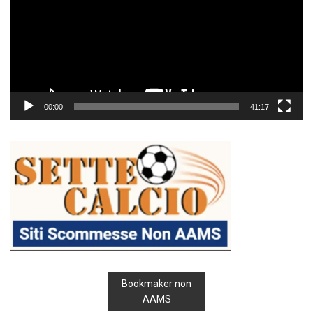
00:00
41:17
Bookmaker non
AAMS