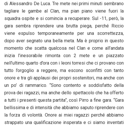
di Alessandro De Luca. Tre mete nei primi minuti sembrano
tagliare le gambe al Clan, ma pian piano viene fuori la
squadra ospite e si comincia a recuperare. Sul -11, però, la
gara sembra riprendere una brutta piega, perché Riccio
viene espulso temporaneamente per una scorrettezza,
dopo aver segnato una bella meta. Ma è proprio in questo
momento che scatta qualcosa nel Clan e come all’andata
inizia l’inesorabile rimonta con 2 mete e un piazzato
nell’ultimo quarto d’ora con i leoni torresi che ci provano con
tutto l’orgoglio a reggere, ma escono sconfitti con tanto
onore e tra gli applausi dei propri sostenitori, ma anche con
un po’ di rammarico. “Sono contento e soddisfatto della
prova dei ragazzi, ma anche dello spettacolo che ha offerto
a tutti i presenti questa partita”, così Pirro a fine gara. “Gara
bellissima e di intensità che abbiamo saputo riprendere con
la forza di volontà. Onore ai miei ragazzi perché abbiamo
strappato una qualificazione insperata e ci siamo inventati