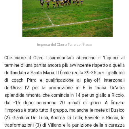
Impresa del Clan a Torre del Greco
Che cuore il Clan. I sammaritani sbancano il ‘Liguori’ al
termine di una partita ancora più avvincente rispetto a quella
dell’andata a Santa Maria. Il finale recita 39-35 per i gialloblù
di coach Pirro e qualificazione ai play-off interzonali
dell’Area IV per la promozione in B in tasca. Un’altra
splendida rimonta, che comincia in 14 per un giallo a Riccio,
dal -15 dopo nemmeno 20 minuti di gioco. A firmare
l’impresa è stato tutto il gruppo, ma anche le mete di Busico
(2), Gianluca De Luca, Andrea Di Tella, Raviele e Riccio, le
trasformazioni (3) di Villano e la punizione della sicurezza