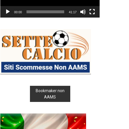
00:00
41:17
Bookmaker non
AAMS