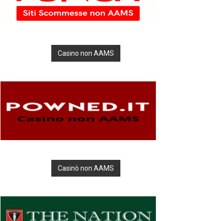
Casino non AAMS
Casinò non AAMS