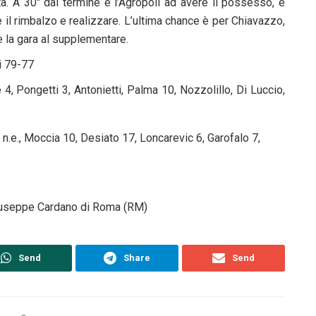
a. A 30″ dal termine è l’Agropoli ad avere il possesso, e
 il rimbalzo e realizzare. L’ultima chance è per Chiavazzo,
e la gara al supplementare.
i 79-77
, Pongetti 3, Antonietti, Palma 10, Nozzolillo, Di Luccio,
o n.e., Moccia 10, Desiato 17, Loncarevic 6, Garofalo 7,
Giuseppe Cardano di Roma (RM)
Send
Share
Send