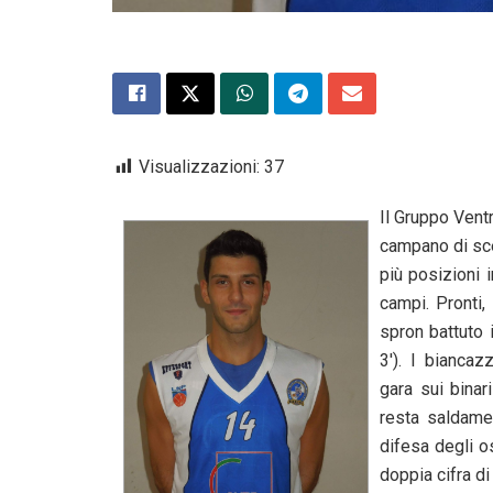
Visualizzazioni:
37
Il Gruppo Vent
campano di sce
più posizioni i
campi. Pronti,
spron battuto 
3′). I biancaz
gara sui binar
resta saldamen
difesa degli os
doppia cifra di 