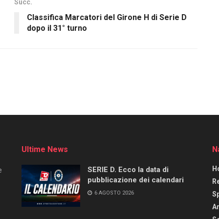
Succ.
Classifica Marcatori del Girone H di Serie D
dopo il 31° turno
Ultime News
N
H
SERIE D. Ecco la data di
e
pubblicazione dei calendari
R
6 AGOSTO 2026
S
Ar