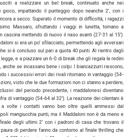
iusciti a realizzare un bel break, continuato anche nei
i gioco, impattando il punteggio dopo neanche 2′, con i
cora a secco. Superato il momento di difficoltà, i ragazzi
imo Massaro, sfruttando i viaggi in lunetta, tornano a
in cascina mettendo di nuovo il naso avanti (27-31 al 15′).
loni si era un po’ sfilacciato, permettendo agli avversari
he si è concluso sul pari a quota 40 punti. Al rientro dagli
legge, e a piazzare un 6-0 di break che gli regala le redini
e, anche se incassano bene i colpi. I biancazzurri riescono,
ndo i successivi errori dei rivali ritornano in vantaggio (54-
zioni, visto che le due formazioni non ci stanno a perdere,
onclusivi del periodo precedente, i maddalonesi diventano
fra di vantaggio (54-64 al 32′). La reazione dei cilentani è
, a volte i contatti vanno ben oltre quelli ammessi dal
poli mangiucchia punti, ma il Maddaloni non è da meno e
inale degli ultimi 2′ con i padroni di casa che trovano il
paura di perdere fanno da contorno al finale thrilling che