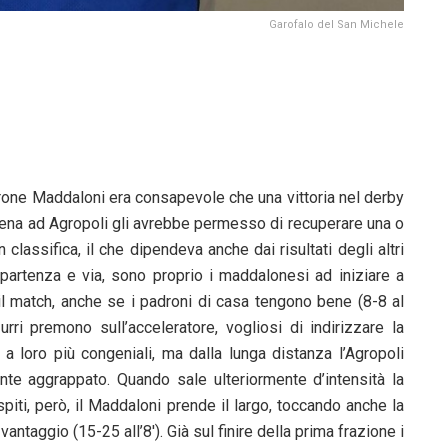
Garofalo del San Michele
rone Maddaloni era consapevole che una vittoria nel derby
na ad Agropoli gli avrebbe permesso di recuperare una o
n classifica, il che dipendeva anche dai risultati degli altri
 partenza e via, sono proprio i maddalonesi ad iniziare a
il match, anche se i padroni di casa tengono bene (8-8 al
zurri premono sull’acceleratore, vogliosi di indirizzare la
i a loro più congeniali, ma dalla lunga distanza l’Agropoli
te aggrappato. Quando sale ulteriormente d’intensità la
piti, però, il Maddaloni prende il largo, toccando anche la
vantaggio (15-25 all’8′). Già sul finire della prima frazione i