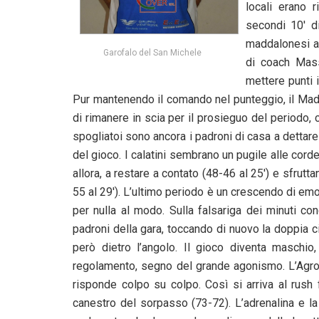
locali erano r
secondi 10′ d
maddalonesi an
Garofalo del San Michele
di coach Mass
mettere punti 
Pur mantenendo il comando nel punteggio, il Madda
di rimanere in scia per il prosieguo del periodo, c
spogliatoi sono ancora i padroni di casa a dettare 
del gioco. I calatini sembrano un pugile alle cord
allora, a restare a contato (48-46 al 25′) e sfrutta
55 al 29′). L’ultimo periodo è un crescendo di emo
per nulla al modo. Sulla falsariga dei minuti c
padroni della gara, toccando di nuovo la doppia ci
però dietro l’angolo. Il gioco diventa maschio
regolamento, segno del grande agonismo. L’Agro
risponde colpo su colpo. Così si arriva al rush f
canestro del sorpasso (73-72). L’adrenalina e la 