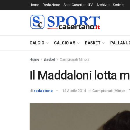
Home
Redazione
SportCasertanoTV
Archivio
Scrivici
CALCIO
CALCIO A 5
BASKET
PALLANU
Home
Basket
Campionati Minori
Il Maddaloni lotta 
di
redazione
14 Aprile 2014
in
Campionati Minori