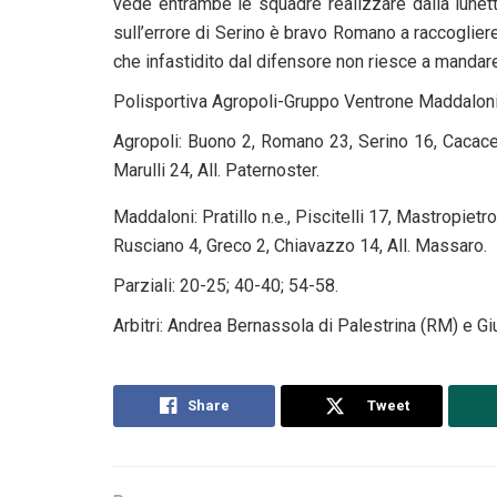
vede entrambe le squadre realizzare dalla lunett
sull’errore di Serino è bravo Romano a raccogliere
che infastidito dal difensore non riesce a mandar
Polisportiva Agropoli-Gruppo Ventrone Maddalon
Agropoli: Buono 2, Romano 23, Serino 16, Cacace 4
Marulli 24, All. Paternoster.
Maddaloni: Pratillo n.e., Piscitelli 17, Mastropietr
Rusciano 4, Greco 2, Chiavazzo 14, All. Massaro.
Parziali: 20-25; 40-40; 54-58.
Arbitri: Andrea Bernassola di Palestrina (RM) e 
Share
Tweet