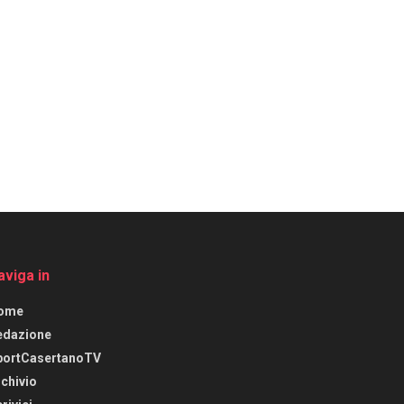
aviga in
ome
edazione
portCasertanoTV
chivio