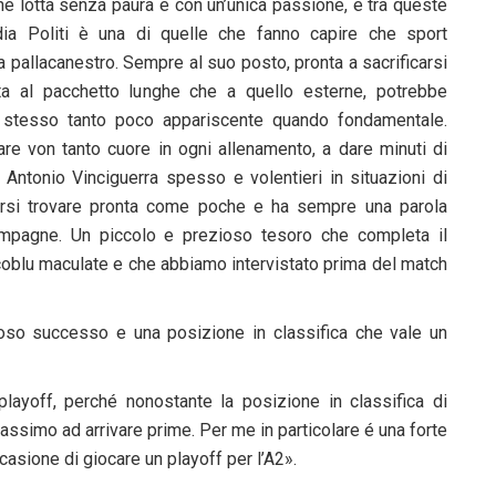
 che lotta senza paura e con un’unica passione, e tra queste
udia Politi è una di quelle che fanno capire che sport
a pallacanestro. Sempre al suo posto, pronta a sacrificarsi
a al pacchetto lunghe che a quello esterne, potrebbe
stesso tanto poco appariscente quando fondamentale.
e von tanto cuore in ogni allenamento, a dare minuti di
Antonio Vinciguerra spesso e volentieri in situazioni di
rsi trovare pronta come poche e ha sempre una parola
ompagne. Un piccolo e prezioso tesoro che completa il
coblu maculate e che abbiamo intervistato prima del match
oso successo e una posizione in classifica che vale un
layoff, perché nonostante la posizione in classifica di
massimo ad arrivare prime. Per me in particolare é una forte
sione di giocare un playoff per l’A2».