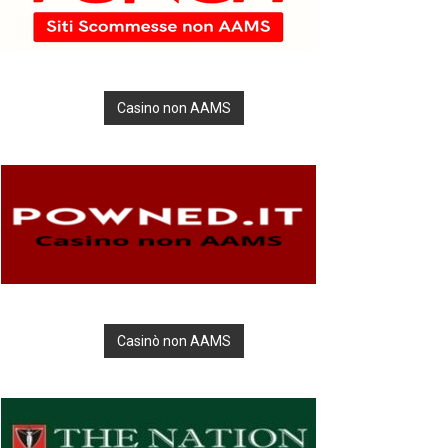
Casino non AAMS
Casinò non AAMS