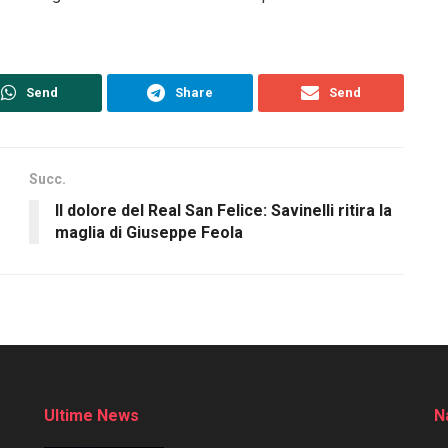
Send
Share
Send
Succ.
Il dolore del Real San Felice: Savinelli ritira la
maglia di Giuseppe Feola
Ultime News
N