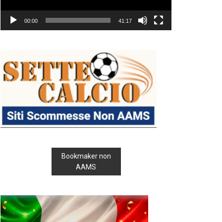
00:00
41:17
Bookmaker non
AAMS