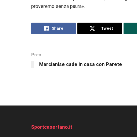
proveremo senza paura».
Share
Tweet
Prec.
Marcianise cade in casa con Parete
Sportcasertano.it