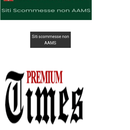
Siti scommesse non
AAMS