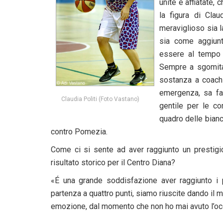
unite e affiatate,
la figura di Cla
meraviglioso sia l
sia come aggiunt
essere al tempo 
Sempre a sgomitar
sostanza a coach 
emergenza, sa fa
Claudia Politi (Foto Vastano)
gentile per le c
quadro delle bian
contro Pomezia.
Come ci si sente ad aver raggiunto un prestigi
risultato storico per il Centro Diana?
«É una grande soddisfazione aver raggiunto i p
partenza a quattro punti, siamo riuscite dando il 
emozione, dal momento che non ho mai avuto l’occa