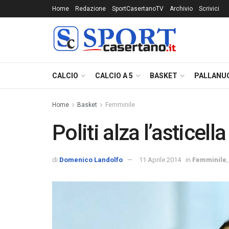
Home
Redazione
SportCasertanoTV
Archivio
Scrivici
CALCIO
CALCIO A 5
BASKET
PALLANU
Home
Basket
Femminile
Politi alza l’asticell
di
Domenico Landolfo
11 Aprile 2014
in
Femminile