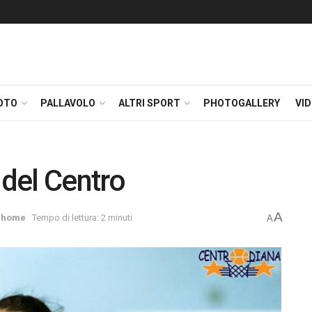
OTO
PALLAVOLO
ALTRI SPORT
PHOTOGALLERY
VI
a del Centro
A
,
home
Tempo di lettura: 2 minuti
A