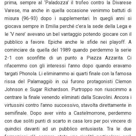
prima, sempre al ‘Paladozza’ il trofeo contro la Divarese
Varese, ma anche in quella occasione venimmo battuti di
misura (96-93) dopo i supplementari. In quegli anni si
giocava sempre in Emilia perché c’era la sede della Lega e
le ‘V nere’ avevano un bel vantaggio potendo giocare con il
pubblico a favore. Epiche anche le sfide nei playoff. A
cominciare da quella del 1989 quando perdemmo la serie
2-1 con sconfitte di un punto a Piazza Azzarita. Ci
rifacemmo con gli interessi l’anno dopo quando eravamo
targati Phonola. Li eliminammo ai quarti finale con la famosa
rissa del Palamaggiò in cui furono protagonisti Clemon
Johnson e Sugar Richardson. Purtroppo non riuscimmo a
centrare la finale venendo eliminati dalla Scavolini. Ancora i
virtussini contro l’anno successivo, stavolta direttamente in
semifinale. Dopo aver vinto a Castelmorrone, perdemmo
con due soliti punti di scarto in casa loro per poi vincere di
quindici davanti ad un pubblico entusiasta. Tra le due