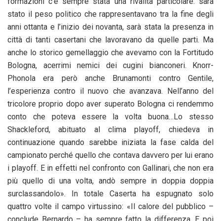
formazioni c’è sempre stata una rivalità particolare: sarà
stato il peso politico che rappresentavano tra la fine degli
anni ottanta e l’inizio dei novanta, sarà stata la presenza in
città di tanti casertani che lavoravano da quelle parti. Ma
anche lo storico gemellaggio che avevamo con la Fortitudo
Bologna, acerrimi nemici dei cugini bianconeri. Knorr-
Phonola era però anche Brunamonti contro Gentile,
l’esperienza contro il nuovo che avanzava. Nell’anno del
tricolore proprio dopo aver superato Bologna ci rendemmo
conto che poteva essere la volta buona…Lo stesso
Shackleford, abituato al clima playoff, chiedeva in
continuazione quando sarebbe iniziata la fase calda del
campionato perché quello che contava davvero per lui erano
i playoff. E in effetti nel confronto con Gallinari, che non era
più quello di una volta, andò sempre in doppia doppia
surclassandolo». In totale Caserta ha espugnato solo
quattro volte il campo virtussino: «Il calore del pubblico –
conclude Bernardo – ha sempre fatto la differenza. E poi