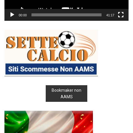
00:00
41:17
Bookmaker non
AAMS