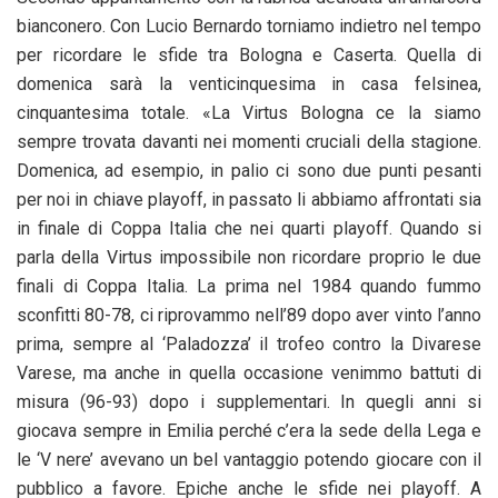
bianconero. Con Lucio Bernardo torniamo indietro nel tempo
per ricordare le sfide tra Bologna e Caserta. Quella di
domenica sarà la venticinquesima in casa felsinea,
cinquantesima totale. «La Virtus Bologna ce la siamo
sempre trovata davanti nei momenti cruciali della stagione.
Domenica, ad esempio, in palio ci sono due punti pesanti
per noi in chiave playoff, in passato li abbiamo affrontati sia
in finale di Coppa Italia che nei quarti playoff. Quando si
parla della Virtus impossibile non ricordare proprio le due
finali di Coppa Italia. La prima nel 1984 quando fummo
sconfitti 80-78, ci riprovammo nell’89 dopo aver vinto l’anno
prima, sempre al ‘Paladozza’ il trofeo contro la Divarese
Varese, ma anche in quella occasione venimmo battuti di
misura (96-93) dopo i supplementari. In quegli anni si
giocava sempre in Emilia perché c’era la sede della Lega e
le ‘V nere’ avevano un bel vantaggio potendo giocare con il
pubblico a favore. Epiche anche le sfide nei playoff. A