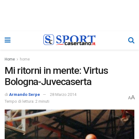
Home
home
Mi ritorni in mente: Virtus
Bologna-Juvecaserta
di
Armando Serpe
28 Marzo 2014
A
A
Tempo di lettura: 2 minuti