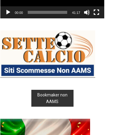
00:00
41:17
Bookmaker non
AAMS