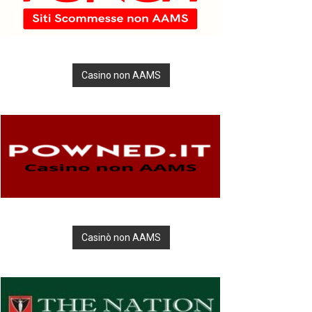
Casino non AAMS
Casinò non AAMS