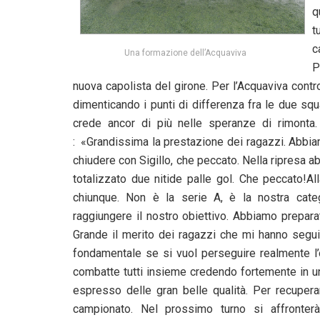
q
t
c
Una formazione dell’Acquaviva
P
nuova capolista del girone. Per l’Acquaviva contr
dimenticando i punti di differenza fra le due sq
crede ancor di più nelle speranze di rimonta
: «Grandissima la prestazione dei ragazzi. Abbi
chiudere con Sigillo, che peccato. Nella ripresa
totalizzato due nitide palle gol. Che peccato!A
chiunque. Non è la serie A, è la nostra cate
raggiungere il nostro obiettivo. Abbiamo preparat
Grande il merito dei ragazzi che mi hanno seguit
fondamentale se si vuol perseguire realmente l’
combatte tutti insieme credendo fortemente in un
espresso delle gran belle qualità. Per recuperar
campionato. Nel prossimo turno si affronter