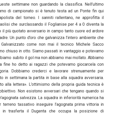
ueste settimane non guardando la classifica. Nell’ultimo
urno di campionato si è tenuto testa ad un Ponte fin qui
apolista del torneo. I sanniti rallentano, ne approfitta il
aolisi che surclassando il Foglianise per 4 a 0 diventa la
o il più quotato avversario in campo tanto cuore ed ardore
uadre. Un punto d’oro che galvanizza l’intero ambiente che
. Galvanizzato come non mai il tecnico Michele Sacco
amo chiuso in otto. Siamo passati in vantaggio e potevamo
 abbiamo subito il gol ma non abbiamo mai mollato. Abbiamo
lla fine ho detto ai ragazzi che potevamo giocarcela con
goria. Dobbiamo crederci e lavorare strenuamente per
o in settimana la partita in base alla squadra avversaria.
o alla lettera». L’ottimismo della propria guida tecnica è
obiettivo. Non esistono avversari che tengano quando si
’agognata salvezza. La squadra in inferiorità numerica ha
 terreno tassativo inseguire l’agognata prima vittoria in
à in trasferta il Dugenta che occupa la posizione di