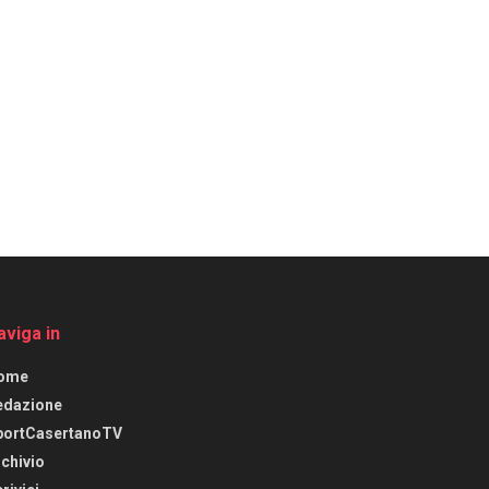
aviga in
ome
edazione
portCasertanoTV
chivio