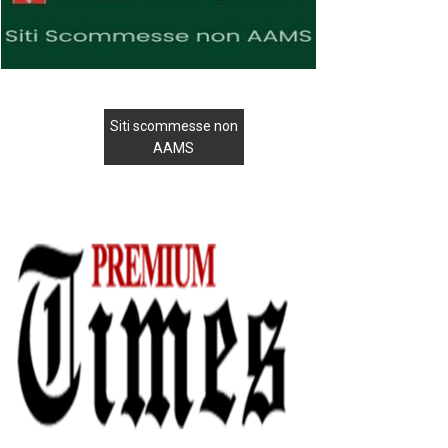
Siti scommesse non
AAMS