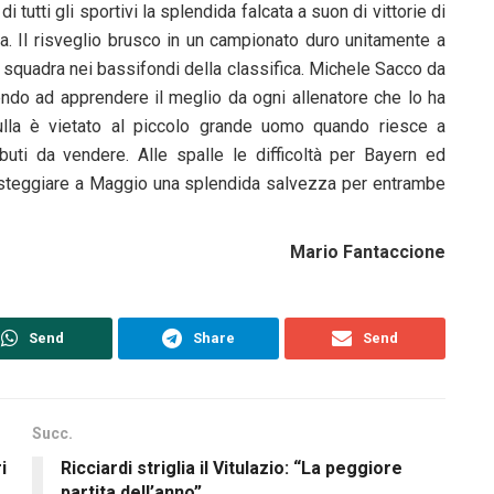
 tutti gli sportivi la splendida falcata a suon di vittorie di
. Il risveglio brusco in un campionato duro unitamente a
la squadra nei bassifondi della classifica. Michele Sacco da
ndo ad apprendere il meglio da ogni allenatore che lo ha
nulla è vietato al piccolo grande uomo quando riesce a
ibuti da vendere. Alle spalle le difficoltà per Bayern ed
r festeggiare a Maggio una splendida salvezza per entrambe
Mario Fantaccione
Send
Share
Send
Succ.
i
Ricciardi striglia il Vitulazio: “La peggiore
partita dell’anno”