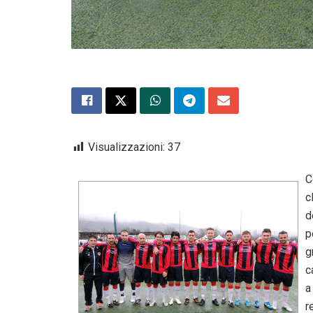
Visualizzazioni:
37
C
c
d
p
g
c
a
r