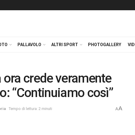
OTO
PALLAVOLO
ALTRI SPORT
PHOTOGALLERY
VI
a ora crede veramente
co: “Continuiamo così”
A
ria
Tempo di lettura: 2 minuti
A