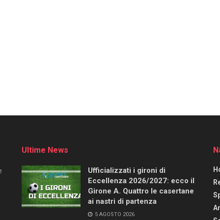
Ultime News
N
H
Ufficializzati i gironi di
e
Eccellenza 2026/2027: ecco il
R
Girone A. Quattro le casertane
S
ai nastri di partenza
Ar
5 AGOSTO 2026