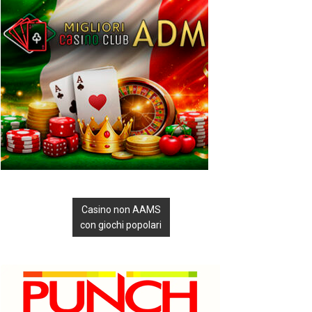
Casino non AAMS
con giochi popolari