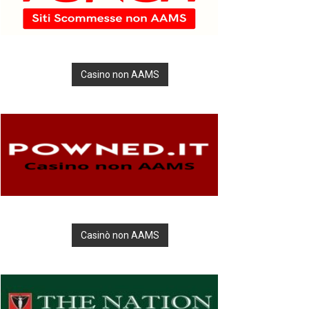
Casino non AAMS
Casinò non AAMS