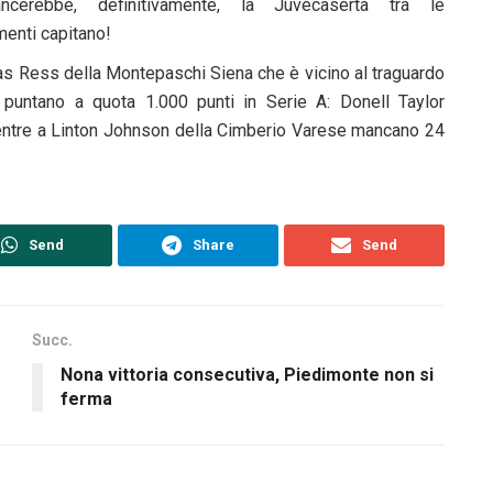
ancerebbe, definitivamente, la Juvecaserta tra le
menti capitano!
as Ress della Montepaschi Siena che è vicino al traguardo
puntano a quota 1.000 punti in Serie A: Donell Taylor
entre a Linton Johnson della Cimberio Varese mancano 24
Send
Share
Send
Succ.
Nona vittoria consecutiva, Piedimonte non si
ferma