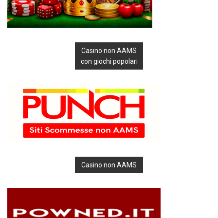
Casino non AAMS
con giochi popolari
Casino non AAMS