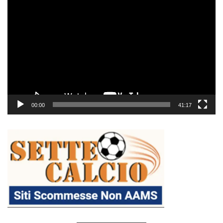
Video
Player
00:00
41:17