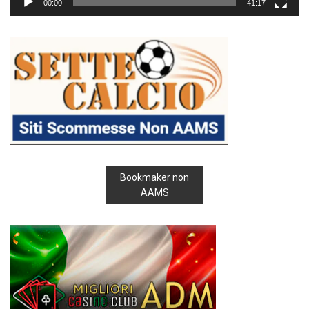
00:00
41:17
Bookmaker non
AAMS