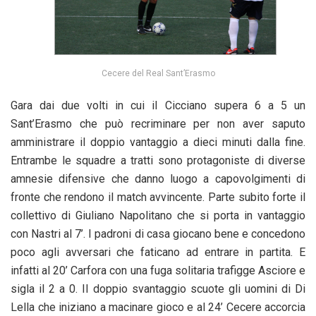
Cecere del Real Sant’Erasmo
Gara dai due volti in cui il Cicciano supera 6 a 5 un
Sant’Erasmo che può recriminare per non aver saputo
amministrare il doppio vantaggio a dieci minuti dalla fine.
Entrambe le squadre a tratti sono protagoniste di diverse
amnesie difensive che danno luogo a capovolgimenti di
fronte che rendono il match avvincente. Parte subito forte il
collettivo di Giuliano Napolitano che si porta in vantaggio
con Nastri al 7’. I padroni di casa giocano bene e concedono
poco agli avversari che faticano ad entrare in partita. E
infatti al 20’ Carfora con una fuga solitaria trafigge Asciore e
sigla il 2 a 0. Il doppio svantaggio scuote gli uomini di Di
Lella che iniziano a macinare gioco e al 24’ Cecere accorcia