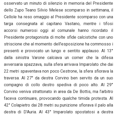
osservato un minuto di silenzio in memoria del Presidente
dello Zupo Teano Silvio Melese scomparso in settimana, il
Cellole ha reso omaggio al Presidente scomparso con una
targa consegnata al capitano Vastano, mentre i tifosi
accorsi numerosi oggi al comunale hanno ricordato il
Presidente protagonista di molte sfide calcistiche con uno
striscione che al momento dell’esposizione ha commosso i
presenti e provocato un lungo e sentito applauso. Al 13°
dalla sinistra Varone calciava un corner che la difesa
avversaria spazzava, sulla sfera arrivava Imparolato che dai
22 metri spaventava non poco Cestrone, la sfera sfiorava la
traversa. Al 27° da destra Corvino ben servito da un suo
compagno di collo destro spediva di poco alto. Al 29°
Corvino veniva strattonato in area da De Bottis, ma l’arbitro
faceva continuare, provocando qualche timida protesta. Al
42° Colapietro dai 28 metri su punizione sfiorava il palo alla
destra di D’Auria. Al 43° Imparolato spostatosi a destra