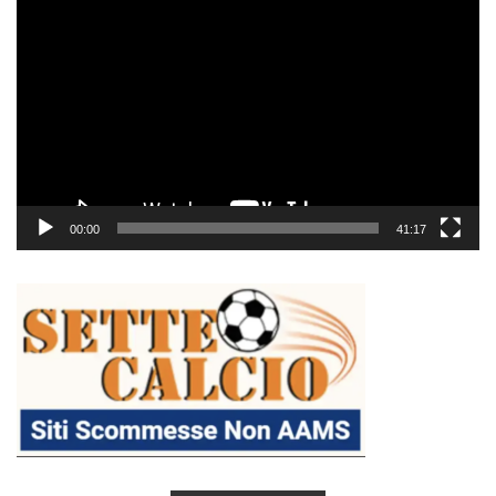
Video
Player
00:00
41:17