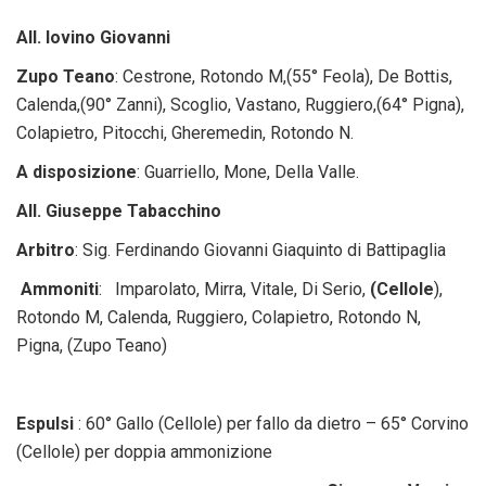
All. Iovino Giovanni
Zupo Teano
: Cestrone, Rotondo M,(55° Feola), De Bottis,
Calenda,(90° Zanni), Scoglio, Vastano, Ruggiero,(64° Pigna),
Colapietro, Pitocchi, Gheremedin, Rotondo N.
A disposizione
: Guarriello, Mone, Della Valle.
All. Giuseppe Tabacchino
Arbitro
: Sig. Ferdinando Giovanni Giaquinto di Battipaglia
Ammoniti
: Imparolato, Mirra, Vitale, Di Serio,
(Cellole
),
Rotondo M, Calenda, Ruggiero, Colapietro, Rotondo N,
Pigna, (Zupo Teano)
Espulsi
: 60° Gallo (Cellole) per fallo da dietro – 65° Corvino
(Cellole) per doppia ammonizione