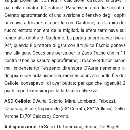
su punizione, dai 35 metri il calciatore rossoblu sfiorava il
palo alla sinistra di Cestrone. Passavano solo due minuti e
Cerrato approfittando di uno svarione difensivo degli ospiti
si veniva a trovare a tu per tu con Castrone, ma la mira del
nuovo entrato non era delle migliori, la sfera terminava sul
fondo alla destra di Castrone. La partita si protraeva fino al
94°, quando il direttore di gara con il triplice fischio poneva
fine alla gara. Occasione persa per lo Zupo Teano che in 11
contro 9 non ha saputo approfittarne, i rossoverdi non hanno
mai impensierito l’estremo difensore D’Auria nemmeno in
doppia superiorità numerica, rammarico invece nelle fila del
Cellole, consapevoli di aver buttato per qualche ingenuità 2
punti importantissimi per la lotta alla salvezza.
ASD Cellole:
D’Auria, Sciorio, Mirra, Lombardi, Fabozzi,
Capasso, Vitale, Imparolato,(55° Cerrato, 85° Vellucci), Gallo,
Varone E.(70° Caiazzo), Corvino.
A disposizione
: Di Serio, Di Tommaso, Russo, De Angeli.