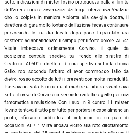
sotto indicazioni di mister Iovino proteggeva palla al limite
dell’area di rigore avversaria, da tergo interveniva Vastano
che lo colpiva in maniera violenta alla caviglia destra, il
direttore di gara molto lontano dall’azione faceva continuare
provocando le ire dei locali, dopo poco Imparolato era
costretto ad abbandonare il campo per il forte dolore. Al 54°
Vitale imbeccava ottimamente Corvino, il quale da
posizione centrale spediva sul fondo alla sinistra di
Cestrone. Al 60° il direttore di gara spediva sotto la doccia
Gallo, reo secondo l’arbitro di aver commesso fallo da
dietro, rosso accolto da tutti i presenti con molta incredulità.
Passavano solo 5 minuti e il mediocre arbitro sventolava
sotto il naso di Corvino un secondo cartellino giallo per una
fantomatica simulazione. Con i suoi in 9 contro 11, mister
Iovino tentava il tutto per tutto per portarsi a casa almeno un
punto, sfiorando addirittura il colpaccio in un paio di
occasioni. Al 71° Mirra andava vicino alla rete direttamente