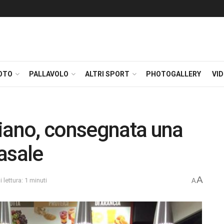
OTO
PALLAVOLO
ALTRI SPORT
PHOTOGALLERY
VI
riano, consegnata una
asale
A
lettura: 1 minuti
A