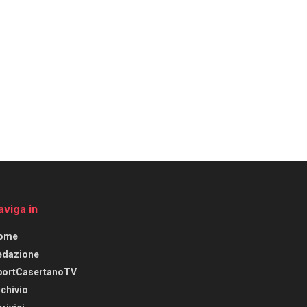
aviga in
ome
edazione
portCasertanoTV
chivio