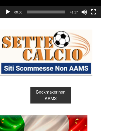
00:00
41:17
Bookmaker non
AAMS