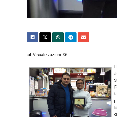
Visualizzazioni:
36
I
s
S
F
t
p
E
c