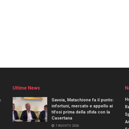
Ultime News
N
H
Savoia, Matachione fa il punto:
e
infortuni, mercato e appello ai
R
tifosi prima della sfida con la
S
Casertana
Ar
7 AGOSTO 2026