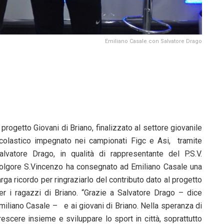
Emiliano Casale con Salvatore Drago
l progetto Giovani di Briano, finalizzato al settore giovanile
colastico impegnato nei campionati Figc e Asi, tramite
alvatore Drago, in qualità di rappresentante del P.S.V.
olgore S.Vincenzo ha consegnato ad Emiliano Casale una
arga ricordo per ringraziarlo del contributo dato al progetto
er i ragazzi di Briano. “Grazie a Salvatore Drago – dice
miliano Casale – e ai giovani di Briano. Nella speranza di
rescere insieme e sviluppare lo sport in città, soprattutto