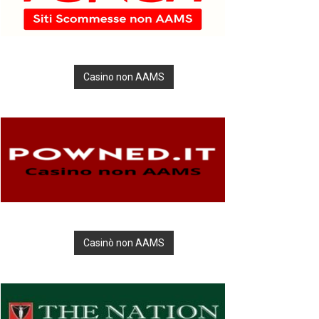
Casino non AAMS
Casinò non AAMS