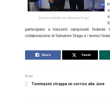
p
s
s
Emiliano Casale con Salvatore Drago
S
partecipano a massimi campionati federali
collaborazione di Salvatore Drago e i tecnici feder
Share
Tweet
Prec.
Tommasini strappa un sorriso alla Juve