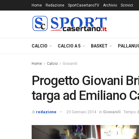
Home
Redazione
SportCasertanoTV
Archivio
Scrivici
CALCIO
CALCIO A 5
BASKET
PALLANU
Home
Calcio
Giovanili
Progetto Giovani B
targa ad Emiliano C
di
redazione
23 Gennaio 2014
in
Giovanili
Tempo di 