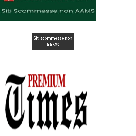
Siti scommesse non
AAMS