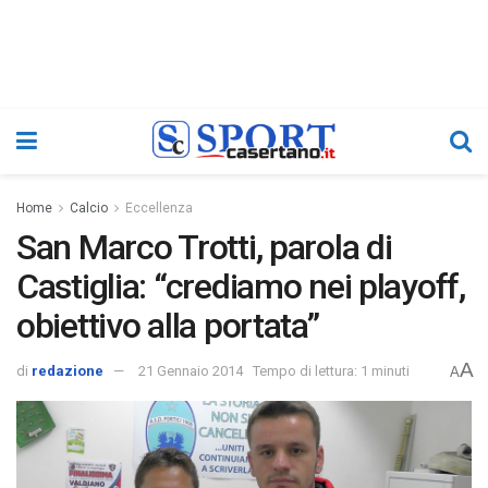
Home
Calcio
Eccellenza
San Marco Trotti, parola di
Castiglia: “crediamo nei playoff,
obiettivo alla portata”
A
di
redazione
21 Gennaio 2014
Tempo di lettura: 1 minuti
A