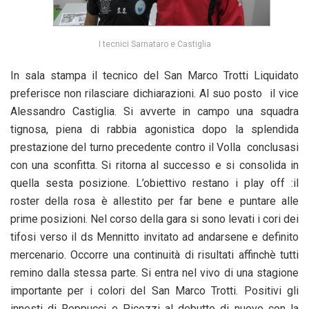
I tecnici Sarnataro e Castiglia
In sala stampa il tecnico del San Marco Trotti Liquidato
preferisce non rilasciare dichiarazioni. Al suo posto il vice
Alessandro Castiglia. Si avverte in campo una squadra
tignosa, piena di rabbia agonistica dopo la splendida
prestazione del turno precedente contro il Volla conclusasi
con una sconfitta. Si ritorna al successo e si consolida in
quella sesta posizione. L’obiettivo restano i play off :il
roster della rosa è allestito per far bene e puntare alle
prime posizioni. Nel corso della gara si sono levati i cori dei
tifosi verso il ds Mennitto invitato ad andarsene e definito
mercenario. Occorre una continuità di risultati affinchè tutti
remino dalla stessa parte. Si entra nel vivo di una stagione
importante per i colori del San Marco Trotti. Positivi gli
innesti di Reppucci e Picozzi al debutto di nuovo con la