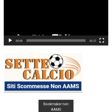
00:00
41:17
Bookmaker non
AAMS