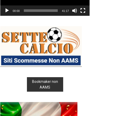
00:00
41:17
Bookmaker non
AAMS