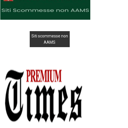
Siti scommesse non
AAMS