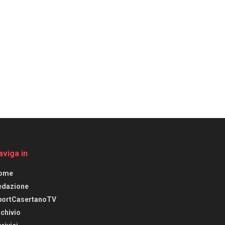
aviga in
ome
edazione
portCasertanoTV
chivio