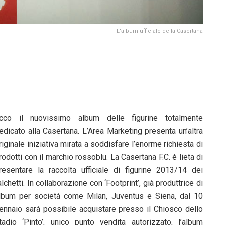
L'album ufficiale della Casertana
cco il nuovissimo album delle figurine totalmente
edicato alla Casertana. L’Area Marketing presenta un’altra
riginale iniziativa mirata a soddisfare l’enorme richiesta di
rodotti con il marchio rossoblu. La Casertana F.C. è lieta di
resentare la raccolta ufficiale di figurine 2013/14 dei
alchetti. In collaborazione con ‘Footprint’, già produttrice di
lbum per società come Milan, Juventus e Siena, dal 10
ennaio sarà possibile acquistare presso il Chiosco dello
tadio ‘Pinto’, unico punto vendita autorizzato, l’album