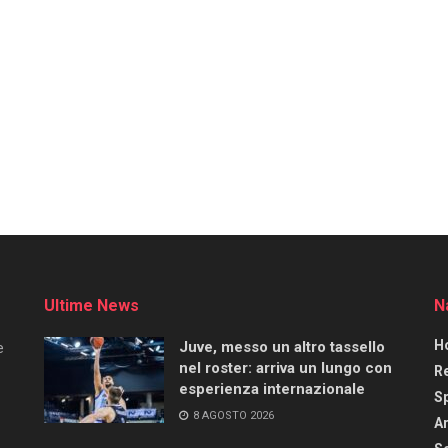
Ultime News
N
H
Juve, messo un altro tassello
e
nel roster: arriva un lungo con
R
esperienza internazionale
S
8 AGOSTO 2026
Ar