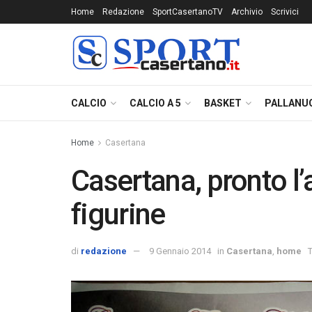
Home
Redazione
SportCasertanoTV
Archivio
Scrivici
CALCIO
CALCIO A 5
BASKET
PALLANU
Home
Casertana
Casertana, pronto l’
figurine
di
redazione
9 Gennaio 2014
in
Casertana
,
home
T