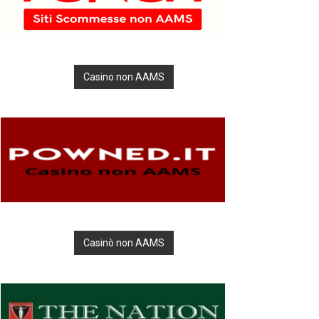
Casino non AAMS
Casinò non AAMS