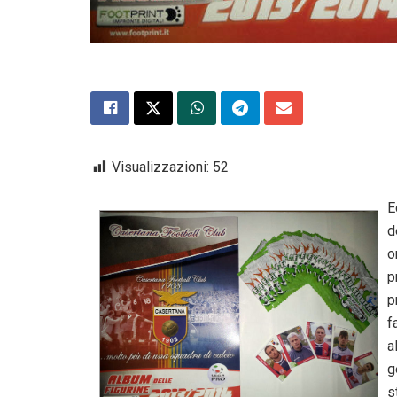
Visualizzazioni:
52
E
d
o
p
p
f
a
g
s