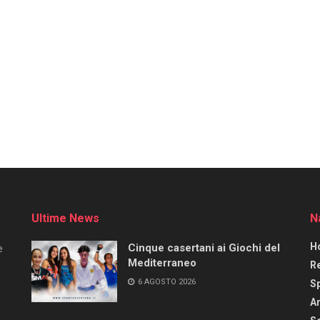
Ultime News
N
H
Cinque casertani ai Giochi del
e
Mediterraneo
R
6 AGOSTO 2026
S
Ar