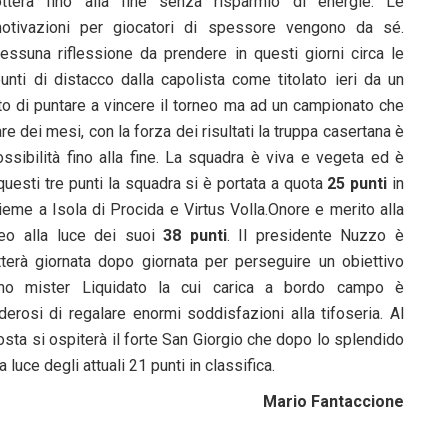
otterà fino alla fine senza risparmio di energie. Le
otivazioni per giocatori di spessore vengono da sé.
essuna riflessione da prendere in questi giorni circa le
unti di distacco dalla capolista come titolato ieri da un
ato di puntare a vincere il torneo ma ad un campionato che
 dei mesi, con la forza dei risultati la truppa casertana è
ossibilità fino alla fine. La squadra è viva e vegeta ed è
questi tre punti la squadra si è portata a quota
25 punti
in
sieme a Isola di Procida e Virtus Volla.Onore e merito alla
neo alla luce dei suoi
38 punti
. Il presidente Nuzzo è
terà giornata dopo giornata per perseguire un obiettivo
simo mister Liquidato la cui carica a bordo campo è
erosi di regalare enormi soddisfazioni alla tifoseria. Al
sta si ospiterà il forte San Giorgio che dopo lo splendido
 luce degli attuali 21 punti in classifica.
Mario Fantaccione