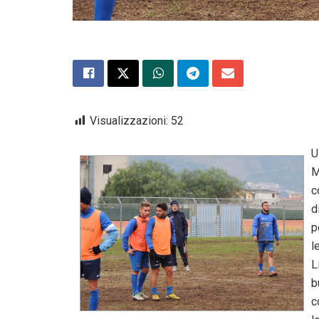
Visualizzazioni:
52
U
M
c
d
p
l
L
b
c