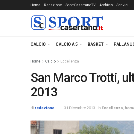
Home
Redazione
SportCasertanoTV
Archivio
Scrivici
CALCIO
CALCIO A 5
BASKET
PALLANU
Home
Calcio
Eccellenza
San Marco Trotti, u
2013
di
redazione
31 Dicembre 2013
in
Eccellenza
,
hom