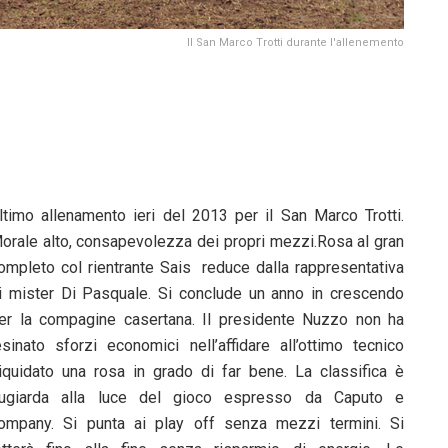
Il San Marco Trotti durante l'allenemento
ltimo allenamento ieri del 2013 per il San Marco Trotti.
orale alto, consapevolezza dei propri mezzi.Rosa al gran
ompleto col rientrante Sais reduce dalla rappresentativa
i mister Di Pasquale. Si conclude un anno in crescendo
er la compagine casertana. Il presidente Nuzzo non ha
esinato sforzi economici nell’affidare all’ottimo tecnico
iquidato una rosa in grado di far bene. La classifica è
ugiarda alla luce del gioco espresso da Caputo e
ompany. Si punta ai play off senza mezzi termini. Si