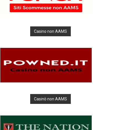
Casino non AAMS
Casinò non AAMS