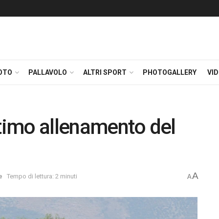
OTO
PALLAVOLO
ALTRI SPORT
PHOTOGALLERY
VI
ltimo allenamento del
A
e
Tempo di lettura: 2 minuti
A