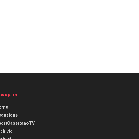
aviga in
ome
edazione
portCasertanoTV
chivio