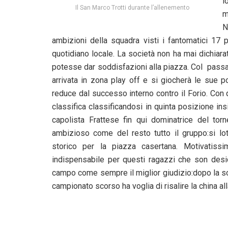
l
Il San Marco Trotti durante l’allenemento
m
N
ambizioni della squadra visti i fantomatici 17 p
quotidiano locale. La società non ha mai dichiar
potesse dar soddisfazioni alla piazza. Col passare
arrivata in zona play off e si giocherà le sue p
reduce dal successo interno contro il Forio. Con 
classifica classificandosi in quinta posizione in
capolista Frattese fin qui dominatrice del tor
ambizioso come del resto tutto il gruppo:si lot
storico per la piazza casertana. Motivatis
indispensabile per questi ragazzi che son desid
campo come sempre il miglior giudizio:dopo la so
campionato scorso ha voglia di risalire la china alla