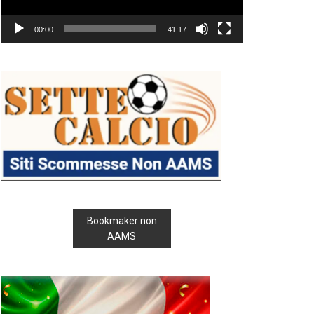
00:00
41:17
Bookmaker non
AAMS