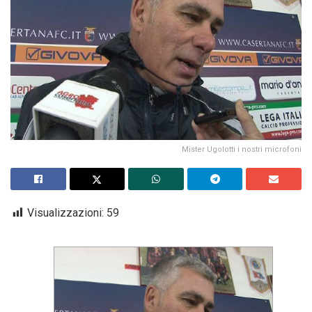
Mister Ugolotti i nostri microfoni
Visualizzazioni:
59