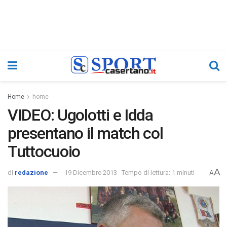
Home
home
VIDEO: Ugolotti e Idda
presentano il match col
Tuttocuoio
A
di
redazione
19 Dicembre 2013
Tempo di lettura: 1 minuti
A