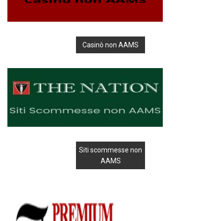
Casinò non AAMS
Siti scommesse non
AAMS