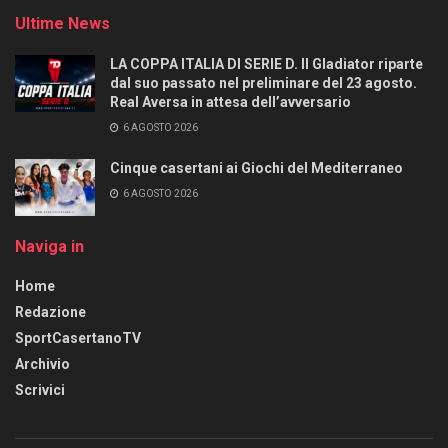
Ultime News
LA COPPA ITALIA DI SERIE D. Il Gladiator riparte
dal suo passato nel preliminare del 23 agosto.
Real Aversa in attesa dell’avversario
6 AGOSTO 2026
Cinque casertani ai Giochi del Mediterraneo
6 AGOSTO 2026
Naviga in
Home
Redazione
SportCasertanoTV
Archivio
Scrivici