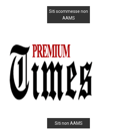
Siti scommesse non
AAMS
Siti non AAMS