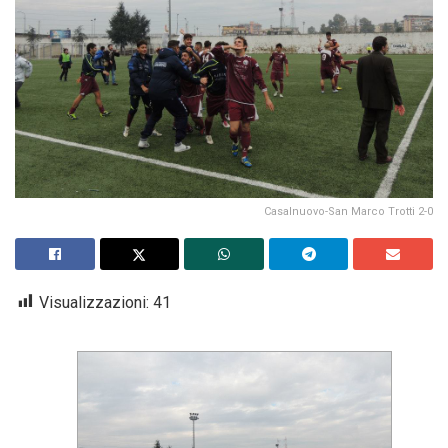
Casalnuovo-San Marco Trotti 2-0
Visualizzazioni:
41