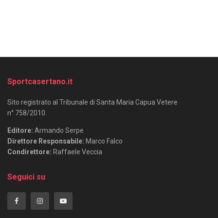
Sportcasertano.it
Sito registrato al Tribunale di Santa Maria Capua Vetere
n° 758/2010.
Editore:
Armando Serpe
Direttore Responsabile:
Marco Falco
Condirettore:
Raffaele Veccia
Seguici su