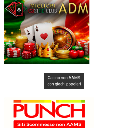
Casino non AAMS
con giochi popolari