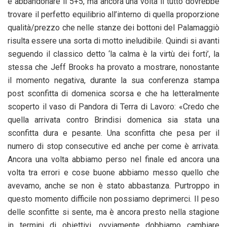
e abbandonare il 5+5, ma ancora una volta il tutto dovrebbe
trovare il perfetto equilibrio all’interno di quella proporzione
qualità/prezzo che nelle stanze dei bottoni del Palamaggiò
risulta essere una sorta di motto ineludibile. Quindi si avanti
seguendo il classico detto ‘la calma è la virtù dei forti’, la
stessa che Jeff Brooks ha provato a mostrare, nonostante
il momento negativa, durante la sua conferenza stampa
post sconfitta di domenica scorsa e che ha letteralmente
scoperto il vaso di Pandora di Terra di Lavoro: «Credo che
quella arrivata contro Brindisi domenica sia stata una
sconfitta dura e pesante. Una sconfitta che pesa per il
numero di stop consecutive ed anche per come è arrivata.
Ancora una volta abbiamo perso nel finale ed ancora una
volta tra errori e cose buone abbiamo messo quello che
avevamo, anche se non è stato abbastanza. Purtroppo in
questo momento difficile non possiamo deprimerci. Il peso
delle sconfitte si sente, ma è ancora presto nella stagione
in termini di obiettivi, ovviamente dobbiamo cambiare