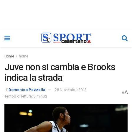
Home
home
Juve non si cambia e Brooks
indica la strada
di
Domenico Pezzella
28 Novembre 2013
A
A
Tempo di lettura: 3 minuti