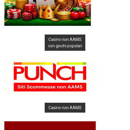
Casino non AAMS
con giochi popolari
Casino non AAMS