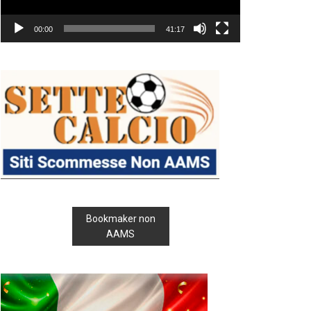
00:00
41:17
Bookmaker non
AAMS