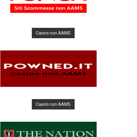
Casino non AAMS
Casinò non AAMS