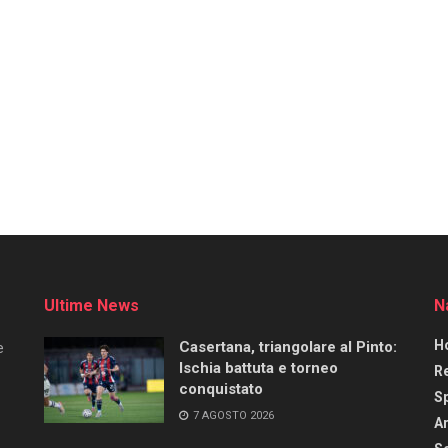
Ultime News
N
H
Casertana, triangolare al Pinto:
e
Ischia battuta e torneo
R
conquistato
S
7 AGOSTO 2026
Ar