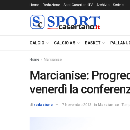
Home
Redazione
SportCasertanoTV
Archivio
Scrivici
CALCIO
CALCIO A 5
BASKET
PALLANU
Home
Marcianise
Marcianise: Progredi
venerdì la conferenz
di
redazione
7 Novembre 2013
in
Marcianise
Tempo