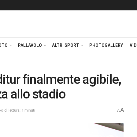
OTO
PALLAVOLO
ALTRI SPORT
PHOTOGALLERY
VI
tur finalmente agibile,
a allo stadio
A
 di lettura: 1 minuti
A