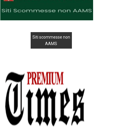
Siti scommesse non
AAMS