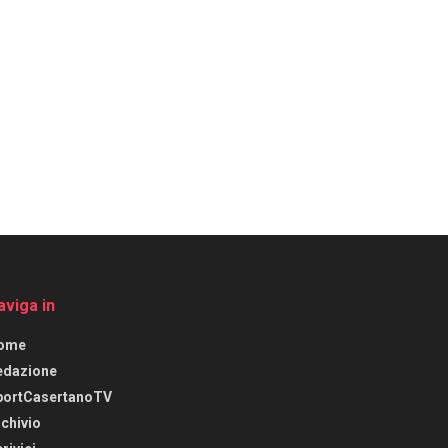
aviga in
ome
edazione
portCasertanoTV
chivio