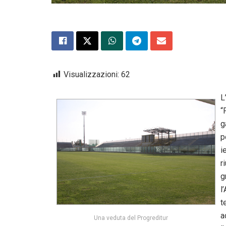
Visualizzazioni:
62
L
“
g
p
i
r
g
l
t
a
Una veduta del Progreditur