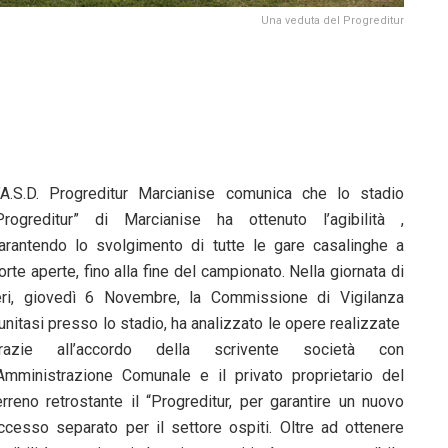
Una veduta del Progreditur
’A.S.D. Progreditur Marcianise comunica che lo stadio
Progreditur” di Marcianise ha ottenuto l’agibilità ,
arantendo lo svolgimento di tutte le gare casalinghe a
orte aperte, fino alla fine del campionato. Nella giornata di
eri, giovedì 6 Novembre, la Commissione di Vigilanza
iunitasi presso lo stadio, ha analizzato le opere realizzate
razie all’accordo della scrivente società con
’Amministrazione Comunale e il privato proprietario del
erreno retrostante il “Progreditur, per garantire un nuovo
ccesso separato per il settore ospiti. Oltre ad ottenere